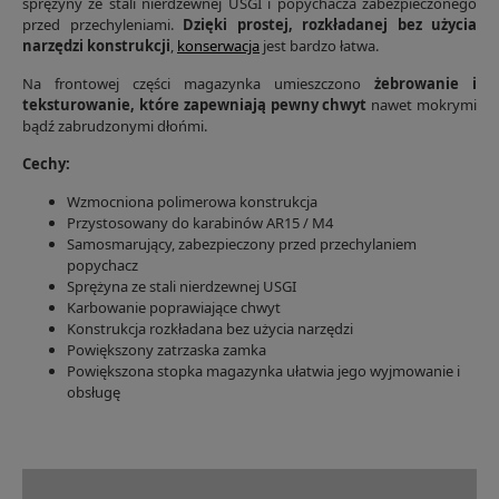
sprężyny ze stali nierdzewnej USGI i popychacza zabezpieczonego
przed przechyleniami.
Dzięki prostej, rozkładanej bez użycia
narzędzi konstrukcji
,
konserwacja
jest bardzo łatwa.
Na frontowej części magazynka umieszczono
żebrowanie i
teksturowanie, które zapewniają pewny chwyt
nawet mokrymi
bądź zabrudzonymi dłońmi.
Cechy:
Wzmocniona polimerowa konstrukcja
Przystosowany do karabinów AR15 / M4
Samosmarujący, zabezpieczony przed przechylaniem
popychacz
Sprężyna ze stali nierdzewnej USGI
Karbowanie poprawiające chwyt
Konstrukcja rozkładana bez użycia narzędzi
Powiększony zatrzaska zamka
Powiększona stopka magazynka ułatwia jego wyjmowanie i
obsługę