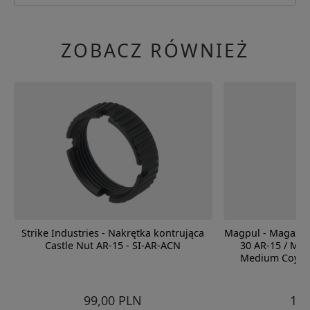
ZOBACZ RÓWNIEŻ
Strike Industries - Nakrętka kontrująca
Magpul - Magazy
Castle Nut AR-15 - SI-AR-ACN
30 AR-15 / M4
Medium Coyot
99,00 PLN
105