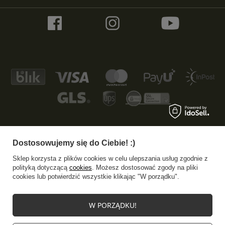
Dostosowujemy się do Ciebie! :)
+48 533 372 997
info@specshop.pl
Sklep korzysta z plików cookies w celu ulepszania usług zgodnie z
SpecShop.pl
,
Bałtycka 6
,
61-013
Poznań
polityką dotyczącą
cookies
. Możesz dostosować zgody na pliki
cookies lub potwierdzić wszystkie klikając "W porządku".
W sklepie prezentujemy ceny brutto (z VAT).
W PORZĄDKU!
Stawki VAT dla konsumentów z kraju:
Polska
.