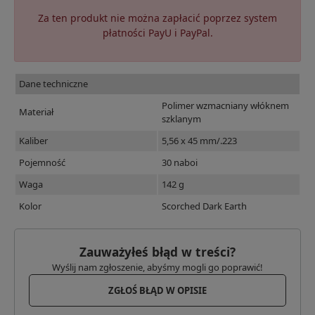
Za ten produkt nie można zapłacić poprzez system
płatności PayU i PayPal.
Dane techniczne
Polimer wzmacniany włóknem
Materiał
szklanym
Kaliber
5,56 x 45 mm/.223
Pojemność
30 naboi
Waga
142 g
Kolor
Scorched Dark Earth
Zauważyłeś błąd w treści?
Wyślij nam zgłoszenie, abyśmy mogli go poprawić!
ZGŁOŚ BŁĄD W OPISIE