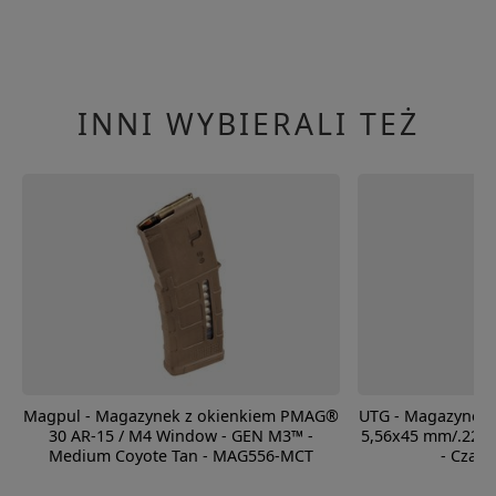
INNI WYBIERALI TEŻ
Magpul - Magazynek z okienkiem PMAG®
UTG - Magazynek A
30 AR-15 / M4 Window - GEN M3™ -
5,56x45 mm/.223 
Medium Coyote Tan - MAG556-MCT
- Czar