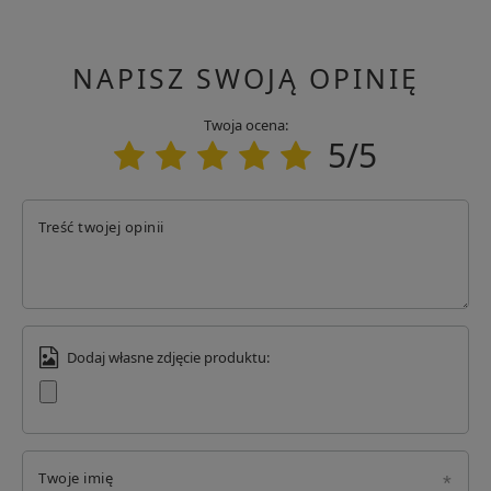
Adres: Tadeusza Kościuszki 114/2N
Kod pocztowy: 61-717
Miasto: Poznań
NAPISZ SWOJĄ OPINIĘ
Kraj: Polska
Adres email: info@specshop.pl
Twoja ocena:
5/5
Treść twojej opinii
Dodaj własne zdjęcie produktu:
Twoje imię