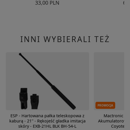
33,00 PLN
63
INNI WYBIERALI TEŻ
PROMOCJA
ESP - Hartowana pałka teleskopowa z
Mactronic - 
kaburą - 21'' - Rękojeść gładka imitacja
Akumulatorowa S
skóry - EXB-21HL BLK BH-54-L
Coyote B