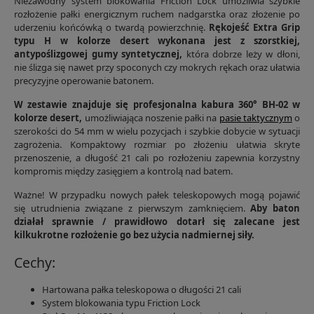
Niezawodny system blokowania Friction Lock umożliwia szybkie
rozłożenie pałki energicznym ruchem nadgarstka oraz złożenie po
uderzeniu końcówką o twardą powierzchnię.
Rękojeść Extra Grip
typu H w kolorze desert wykonana jest z szorstkiej,
antypoślizgowej gumy syntetycznej,
która dobrze leży w dłoni,
nie ślizga się nawet przy spoconych czy mokrych rękach oraz ułatwia
precyzyjne operowanie batonem.
W zestawie znajduje się profesjonalna kabura 360° BH-02 w
kolorze desert,
umożliwiająca noszenie pałki na
pasie taktycznym
o
szerokości do 54 mm w wielu pozycjach i szybkie dobycie w sytuacji
zagrożenia. Kompaktowy rozmiar po złożeniu ułatwia skryte
przenoszenie, a długość 21 cali po rozłożeniu zapewnia korzystny
kompromis między zasięgiem a kontrolą nad batem.
Ważne! W przypadku nowych pałek teleskopowych mogą pojawić
się utrudnienia związane z pierwszym zamknięciem.
Aby baton
działał sprawnie / prawidłowo dotarł się zalecane jest
kilkukrotne rozłożenie go bez użycia nadmiernej siły.
Cechy:
Hartowana pałka teleskopowa o długości 21 cali
System blokowania typu Friction Lock