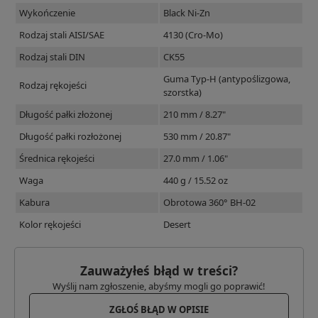
Wykończenie
Black Ni-Zn
Rodzaj stali AISI/SAE
4130 (Cro-Mo)
Rodzaj stali DIN
CK55
Guma Typ-H (antypoślizgowa,
Rodzaj rękojeści
szorstka)
Długość pałki złożonej
210 mm / 8.27"
Długość pałki rozłożonej
530 mm / 20.87"
Średnica rękojeści
27.0 mm / 1.06"
Waga
440 g / 15.52 oz
Kabura
Obrotowa 360° BH-02
Kolor rękojeści
Desert
Zauważyłeś błąd w treści?
Wyślij nam zgłoszenie, abyśmy mogli go poprawić!
ZGŁOŚ BŁĄD W OPISIE