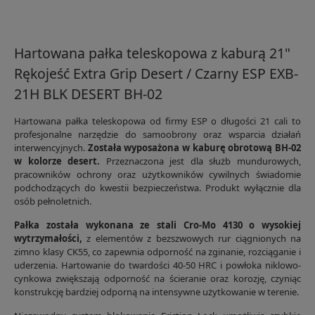
Hartowana pałka teleskopowa z kaburą 21"
Rękojeść Extra Grip Desert / Czarny ESP EXB-
21H BLK DESERT BH-02
Hartowana pałka teleskopowa od firmy ESP o długości 21 cali to
profesjonalne narzędzie do samoobrony oraz wsparcia działań
interwencyjnych.
Została wyposażona w kaburę obrotową BH-02
w kolorze desert.
Przeznaczona jest dla służb mundurowych,
pracowników ochrony oraz użytkowników cywilnych świadomie
podchodzących do kwestii bezpieczeństwa. Produkt wyłącznie dla
osób pełnoletnich.
Pałka została wykonana ze stali Cro-Mo 4130 o wysokiej
wytrzymałości,
z elementów z bezszwowych rur ciągnionych na
zimno klasy CK55, co zapewnia odporność na zginanie, rozciąganie i
uderzenia. Hartowanie do twardości 40-50 HRC i powłoka niklowo-
cynkowa zwiększają odporność na ścieranie oraz korozję, czyniąc
konstrukcję bardziej odporną na intensywne użytkowanie w terenie.