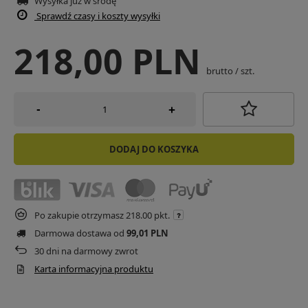
Wysyłka już
w środę
Sprawdź czasy i koszty wysyłki
218,00 PLN
brutto
/
szt.
-
+
DODAJ DO KOSZYKA
Po zakupie otrzymasz
218.00 pkt.
Darmowa dostawa od
99,01 PLN
30
dni na darmowy zwrot
Karta informacyjna produktu