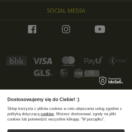
SOCIAL MEDIA
Dostosowujemy się do Ciebie! :)
+48 533 372 997
info@specshop.pl
Sklep korzysta z plików cookies w celu ulepszania usług zgodnie z
SpecShop.pl
,
Bałtycka 6
,
61-013
Poznań
polityką dotyczącą
cookies
. Możesz dostosować zgody na pliki
cookies lub potwierdzić wszystkie klikając "W porządku".
W sklepie prezentujemy ceny brutto (z VAT).