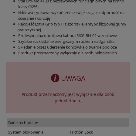
Stal Cro-Mo 4130 z bezszwowych rur ciągnionych na zimno
klasy CK55
Niklowo-cynkowe wykończenie zwiększające odporność na
ścieranie i korozję
Rękojeść Extra Grip typ H z szorstkiej antypoślizgowej gumy
syntetycznej
Profesjonalna obrotowa kabura 360° BH-02 w zestawie
Szybkie rozkładanie energicznym ruchem nadgarstka
Składanie przez uderzenie końcówką o twarde podłoże
Produkt przeznaczony wyłącznie dla osób pełnoletnich
UWAGA
Produkt przeznaczony jest wyłącznie dla osób
pełnoletnich.
Dane techniczne
System blokowania
Friction Lock