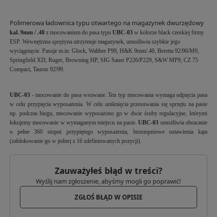
Polimerowa ładownica typu otwartego na magazynek dwurzędowy
kal. 9mm / .40
z mocowaniem do pasa typu
UBC-03
w kolorze black czeskiej firmy
ESP. Wewnętrzna sprężyna utrzymuje magazynek, umożliwia szybkie jego
wyciągnięcie. Pasuje m.in. Glock, Walther P99, H&K 9mm/.40, Beretta 92/96/M9,
Springfield XD, Ruger, Browning HP, SIG Sauer P226/P229, S&W MP9, CZ 75
Compact, Taurus 92/99.
UBC-03
- mocowanie do pasa wsuwane. Ten typ mocowania wymaga odpięcia pasa
w celu przypięcia wyposażenia. W celu uniknięcia przesuwania się sprzętu na pasie
np. podczas biegu, mocowanie wyposażono go w dwie śruby regulacyjne, którymi
lokujemy mocowanie w wymaganym miejscu na pasie.
UBC-03
umożliwia obracanie
o pełne 360 stopni przypiętego wyposażenia, bezstopniowe ustawienia kąta
(zablokowanie go w jednej z 16 zdefiniowanych pozycji).
Zauważyłeś błąd w treści?
Wyślij nam zgłoszenie, abyśmy mogli go poprawić!
ZGŁOŚ BŁĄD W OPISIE