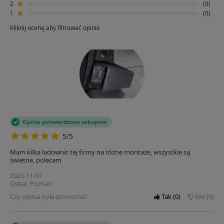
2
0
1
0
Kliknij ocenę aby filtrować opinie
Opinia potwierdzona zakupem
5/5
Mam kilka ładownic tej firmy na różne montaże, wszystkie są
świetne, polecam
2025-11-07
Oskar, Poznań
Czy opinia była pomocna?
Tak
0
Nie
0