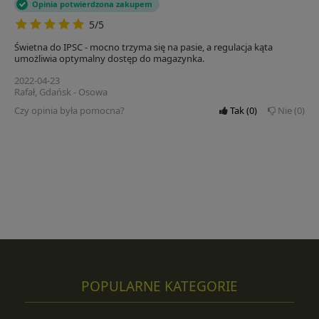
Opinia potwierdzona zakupem
5/5
Świetna do IPSC - mocno trzyma się na pasie, a regulacja kąta
umożliwia optymalny dostęp do magazynka.
2022-04-23
Rafał, Gdańsk - Osowa
Czy opinia była pomocna?
Tak
0
Nie
0
POPULARNE KATEGORIE