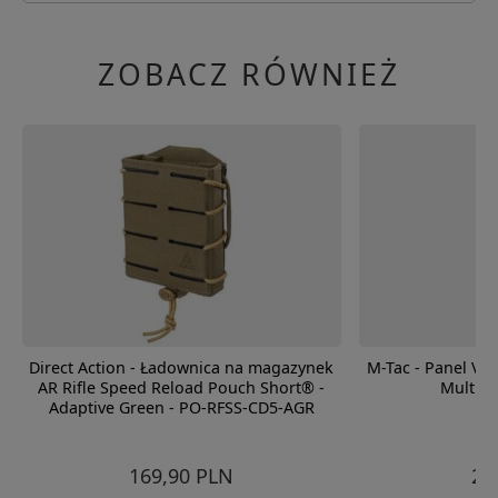
ZOBACZ RÓWNIEŻ
Direct Action - Ładownica na magazynek
M-Tac - Panel Vel
AR Rifle Speed Reload Pouch Short® -
Multica
Adaptive Green - PO-RFSS-CD5-AGR
169,90 PLN
26