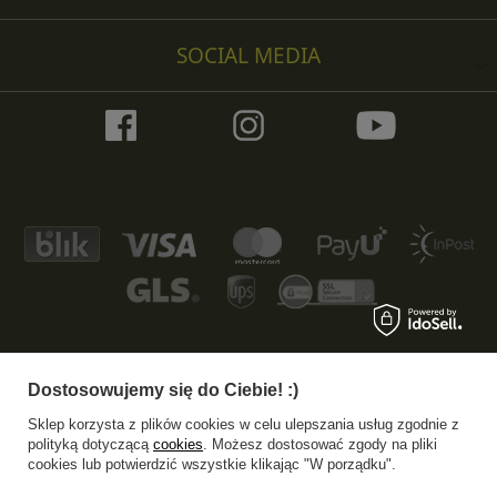
SOCIAL MEDIA
Dostosowujemy się do Ciebie! :)
+48 533 372 997
info@specshop.pl
Sklep korzysta z plików cookies w celu ulepszania usług zgodnie z
SpecShop.pl
,
Bałtycka 6
,
61-013
Poznań
polityką dotyczącą
cookies
. Możesz dostosować zgody na pliki
cookies lub potwierdzić wszystkie klikając "W porządku".