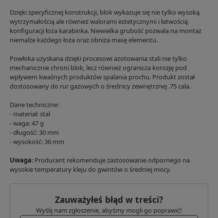
Dzięki specyficznej konstrukcji, blok wykazuje się nie tylko wysoką
wytrzymałością ale również walorami estetycznymi i łatwością
konfiguracji łoża karabinka. Niewielka grubość pozwala na montaż
niemalże każdego łoża oraz obniża masę elementu.
Powłoka uzyskana dzięki procesowi azotowania stali nie tylko
mechanicznie chroni blok, lecz również ogranicza korozję pod
wpływem kwaśnych produktów spalania prochu. Produkt został
dostosowany do rur gazowych o średnicy zewnętrznej .75 cala.
Dane techniczne:
- materiał: stal
- waga: 47 g
- długość: 30 mm
- wysokość: 36 mm
Uwaga
: Producent rekomenduje zastosowanie odpornego na
wysokie temperatury kleju do gwintów o średniej mocy.
Zauważyłeś błąd w treści?
Wyślij nam zgłoszenie, abyśmy mogli go poprawić!