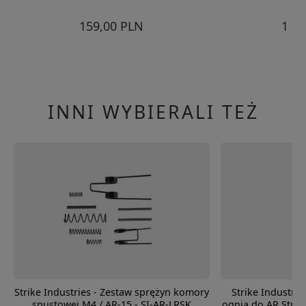
159,00 PLN
1 6
INNI WYBIERALI TEŻ
Strike Industries - Zestaw sprężyn komory
Strike Industri
spustowej M4 / AR-15 - SI-AR-LRSK
ognia do AR Strike