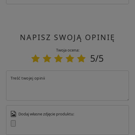
Podmiot odpowiedzialny
SPC - Tomasz Kita Spółka Komandytowo-Akcyjna
Adres: Tadeusza Kościuszki 114/2N
Kod pocztowy: 61-717
Miasto: Poznań
NAPISZ SWOJĄ OPINIĘ
Kraj: Polska
Adres email: info@specshop.pl
Twoja ocena:
5/5
Treść twojej opinii
Dodaj własne zdjęcie produktu: