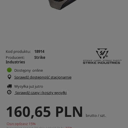
Kod produktu:
18914
Producent:
Strike
Industries
Dostępny
online
Sprawdź dostępność stacjonarnie
Wysyłka już
jutro
Sprawdź czasy i koszty wysyłki
160,65 PLN
brutto
/
szt.
Oszczędzasz
15
%