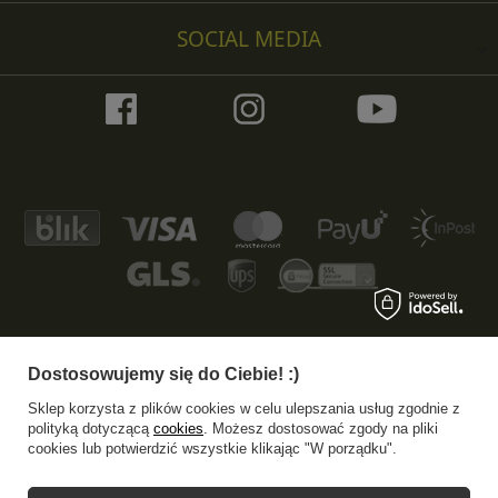
SOCIAL MEDIA
Dostosowujemy się do Ciebie! :)
+48 533 372 997
info@specshop.pl
Sklep korzysta z plików cookies w celu ulepszania usług zgodnie z
SpecShop.pl
,
Bałtycka 6
,
61-013
Poznań
polityką dotyczącą
cookies
. Możesz dostosować zgody na pliki
cookies lub potwierdzić wszystkie klikając "W porządku".
W sklepie prezentujemy ceny brutto (z VAT).