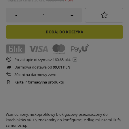
Najniższa cena z 30 dni:
189,00 PLN
-15%
-
+
DODAJ DO KOSZYKA
Po zakupie otrzymasz
160.65 pkt.
Darmowa dostawa od
99,01 PLN
30
dni na darmowy zwrot
Karta informacyjna produktu
Wzmocniony, niskoprofilowy blok gazowy przeznaczony do
karabinków AR-15, znakomity do konfiguracji z długimi łożami i lufą
samonośną.