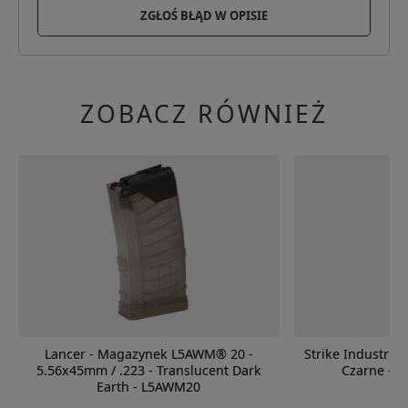
ZGŁOŚ BŁĄD W OPISIE
ZOBACZ RÓWNIEŻ
Lancer - Magazynek L5AWM® 20 -
Strike Industries
5.56x45mm / .223 - Translucent Dark
Czarne - S
Earth - L5AWM20