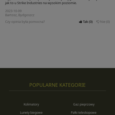
jak to u Strike Industries na wysokim poziomie.
2023-10-09
Bartosz, Bydgoszcz
Czy opinia była pomocna?
Tak
0
Nie
0
POPULARNE KATEGORIE
Kolimatory
Gaz pieprzowy
Lunety biegowe
Pałki teleskopowe