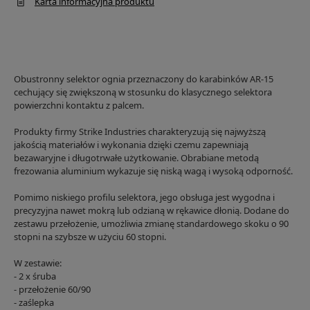
Karta informacyjna produktu
Obustronny selektor ognia przeznaczony do karabinków AR-15
cechujący się zwiększoną w stosunku do klasycznego selektora
powierzchni kontaktu z palcem.
Produkty firmy Strike Industries charakteryzują się najwyższą
jakością materiałów i wykonania dzięki czemu zapewniają
bezawaryjne i długotrwałe użytkowanie. Obrabiane metodą
frezowania aluminium wykazuje się niską wagą i wysoką odporność.
Pomimo niskiego profilu selektora, jego obsługa jest wygodna i
precyzyjna nawet mokrą lub odzianą w rękawice dłonią. Dodane do
zestawu przełożenie, umożliwia zmianę standardowego skoku o 90
stopni na szybsze w użyciu 60 stopni.
W zestawie:
- 2 x śruba
- przełożenie 60/90
- zaślepka