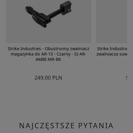
Strike Industries - Obustronny zwalniacz
Strike Industries
magazynka do AR-15 - Czarny - SI-AR-
zwalniacza suwadł
AMBI-MR-BK
SI
249,00 PLN
99
NAJCZĘSTSZE PYTANIA