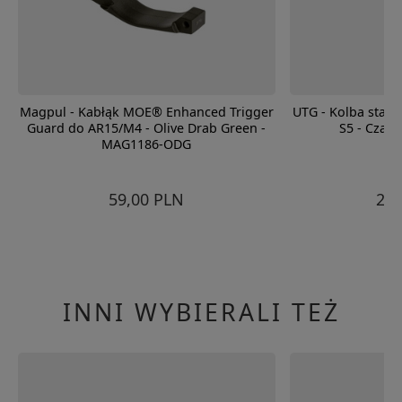
Magpul - Kabłąk MOE® Enhanced Trigger
UTG - Kolba stał
Guard do AR15/M4 - Olive Drab Green -
S5 - Czar
MAG1186-ODG
59,00 PLN
259
INNI WYBIERALI TEŻ