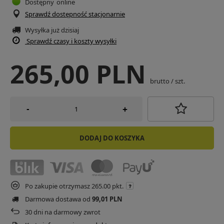
Dostępny
online
Sprawdź dostępność stacjonarnie
Wysyłka już
dzisiaj
Sprawdź czasy i koszty wysyłki
265,00 PLN
brutto
/
szt.
-
+
DODAJ DO KOSZYKA
Po zakupie otrzymasz
265.00 pkt.
Darmowa dostawa od
99,01 PLN
30
dni na darmowy zwrot