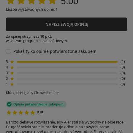
5.00
Liczba wystawionych opinii: 1
NAPISZ SWOJĄ OPINIĘ
Za opinię otrzymasz
10 pkt.
w naszym programie lojalnościowym.
Pokaż tylko opinie potwierdzone zakupem
5
1
4
0
3
0
2
0
1
0
Kliknij ocenę aby filtrować opinie
Opinia potwierdzona zakupem
5/5
Bardzo ciekawe rozwiązanie, aby Ałer stał się wygodny na obie ręce.
Długość selektora nie interferuje z dłonią na chwycie, samo
wyprofilowanie przełącznika jest dosyć wygodne. Estetyka i jakość