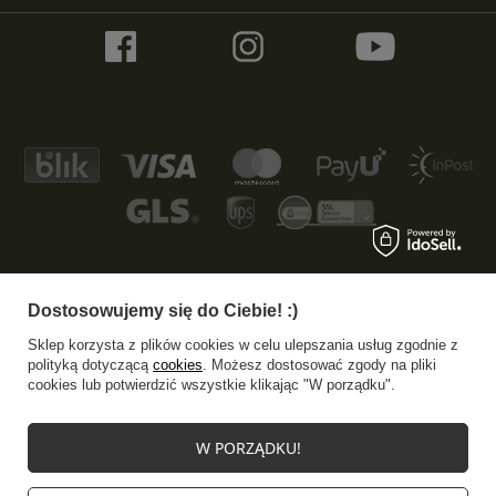
Dostosowujemy się do Ciebie! :)
+48 533 372 997
info@specshop.pl
Sklep korzysta z plików cookies w celu ulepszania usług zgodnie z
SpecShop.pl
,
Bałtycka 6
,
61-013
Poznań
polityką dotyczącą
cookies
. Możesz dostosować zgody na pliki
cookies lub potwierdzić wszystkie klikając "W porządku".
W sklepie prezentujemy ceny brutto (z VAT).
W PORZĄDKU!
Stawki VAT dla konsumentów z kraju:
Polska
.