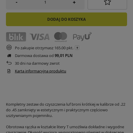
-
+
DODAJ DO KOSZYKA
Po zakupie otrzymasz
165.00 pkt.
Darmowa dostawa od
99,01 PLN
30
dni na darmowy zwrot
Karta informacyjna produktu
Kompletny zestaw do czyszczenia luf broni krótkiej w kalibrze od .22
do .45 zamknięty w estetycznym i praktycznym częściowo
usztywnianym pojemniku.
Obrotowa rączka w kształcie litery T umożliwia dokładne i wygodne
czyszczenie. Długość wyciora, wyposażonego również w dokręcane