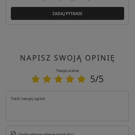
Miasto: Columbia Mo
Kraj: Stany Zjednoczone
ZADAJ PYTANIE
Adres email: info@aob.com
Podmiot odpowiedzialny
SPC - Tomasz Kita Spółka Komandytowo-Akcyjna
Adres: Tadeusza Kościuszki 114/2N
Kod pocztowy: 61-717
Miasto: Poznań
NAPISZ SWOJĄ OPINIĘ
Kraj: Polska
Adres email: info@specshop.pl
Twoja ocena:
5/5
Treść twojej opinii
Dodaj własne zdjęcie produktu: