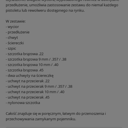
przedłużenie, umożliwia zastosowanie zestawu do niemal każdego
pistoletu lub rewolweru dostępnego na rynku.
W zestawie:
- wycior
- przedłużenie
- chwyt
- ściereczki
- szpic
- szczotka brązowa .22
- szczotka brązowa 9 mm / .357 / .38
- szczotka brązowa 10 mm / .40
- szczotka brązowa .45
- dwa uchwyty na ściereczkę
- uchwyt na przecierak .22
- uchwyt na przecierak 9 mm / .357 / .38
- uchwyt na przecierak 10 mm / .40
- uchwyt na przecierak .45
- nylonowa szczotka
Całość znajduje się w poręcznym, łatwym do przenoszenia i
przechowywania zamykanym pojemniku.