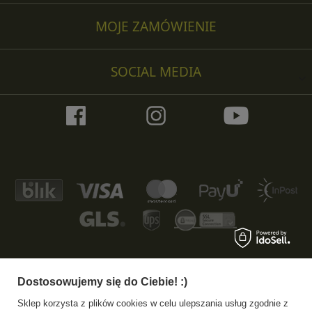
MOJE ZAMÓWIENIE
SOCIAL MEDIA
Dostosowujemy się do Ciebie! :)
+48 533 372 997
info@specshop.pl
Sklep korzysta z plików cookies w celu ulepszania usług zgodnie z
SpecShop.pl
,
Bałtycka 6
,
61-013
Poznań