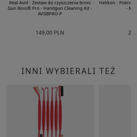
Real Avid - Zestaw do czyszczenia broni
Helikon - Pokrowi
Gun Boss® Pro - Handgun Cleaning Kit -
- MO
AVGBPRO-P
149,00 PLN
299
INNI WYBIERALI TEŻ