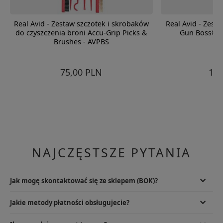
Real Avid - Zestaw szczotek i skrobaków
Real Avid - Zest
do czyszczenia broni Accu-Grip Picks &
Gun Boss® A
Brushes - AVPBS
75,00 PLN
179
NAJCZĘSTSZE PYTANIA
Jak mogę skontaktować się ze sklepem (BOK)?
Najlepszym rozwiązaniem będzie wysłanie e-maila na
Jakie metody płatności obsługujecie?
info@specshop.pl. Możliwy jest również kontakt telefoniczny od pn.
do pt. 9.00-17.00, pod numerem +48 533 372 997.
W przypadku sklepu stacjonarnego oczywiście kartą lub gotówką,