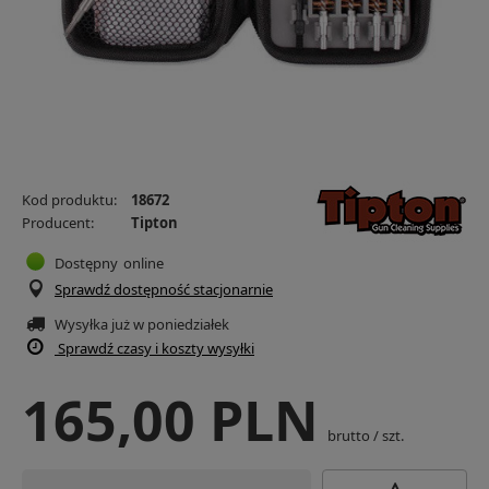
Kod produktu:
18672
Producent:
Tipton
Dostępny
online
Sprawdź dostępność stacjonarnie
Wysyłka już
w poniedziałek
Sprawdź czasy i koszty wysyłki
165,00 PLN
brutto
/
szt.