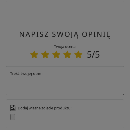
Podmiot odpowiedzialny
UMAREX
Adres: Donnerfeld 2
Kod pocztowy: 59757
Miasto: Arnsberg
NAPISZ SWOJĄ OPINIĘ
Kraj: Niemcy
Numer telefonu: +49 2932 63801
Adres email: kontakt@umarex.de
Twoja ocena:
5/5
Treść twojej opinii
Dodaj własne zdjęcie produktu: