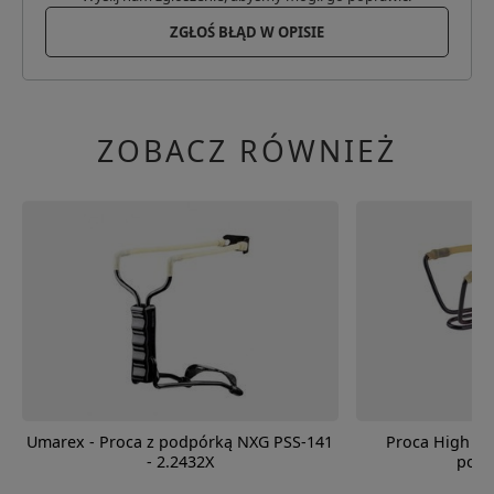
ZGŁOŚ BŁĄD W OPISIE
ZOBACZ RÓWNIEŻ
Umarex - Proca z podpórką NXG PSS-141
Proca High Vel
- 2.2432X
podp