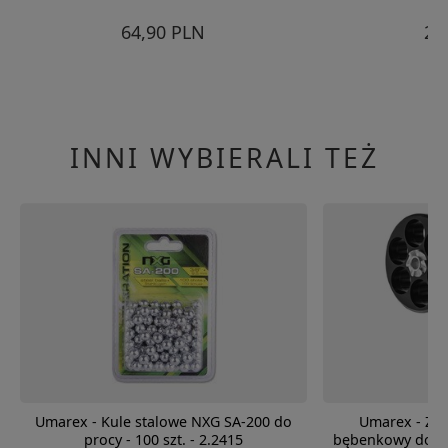
64,90 PLN
29
INNI WYBIERALI TEŻ
Umarex - Kule stalowe NXG SA-200 do
Umarex - Za
procy - 100 szt. - 2.2415
bębenkowy do re