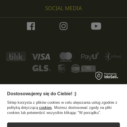
SOCIAL MEDIA
Dostosowujemy się do Ciebie! :)
+48 533 372 997
info@specshop.pl
Sklep korzysta z plików cookies w celu ulepszania usług zgodnie z
SpecShop.pl
,
Bałtycka 6
,
61-013
Poznań
polityką dotyczącą
cookies
. Możesz dostosować zgody na pliki
cookies lub potwierdzić wszystkie klikając "W porządku".
W sklepie prezentujemy ceny brutto (z VAT).