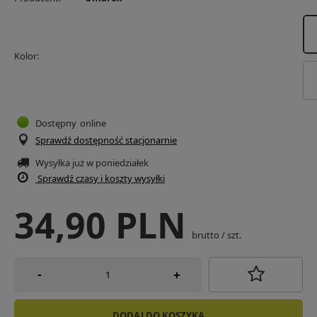
Kolor
Dostępny
online
Sprawdź dostępność stacjonarnie
Wysyłka już
w poniedziałek
Sprawdź czasy i koszty wysyłki
34,90 PLN
brutto
/
szt.
-
+
DODAJ DO KOSZYKA