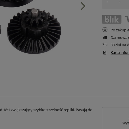
-
Po zakupi
Darmowa 
30
dni na 
Karta inf
:1 zwiększający szybkostrzelność repliki. Pasują do
Wyś