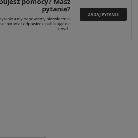
bujesz pomocy? Masz
Chengnan Gongye Road
Akcyjna
pytania?
365399
Adres: Tadeusza Kościuszki 114/2N
ZADAJ PYTANIE
n Townqingliu County
Kod pocztowy: 61-717
pytanie a my odpowiemy niezwłocznie,
Miasto: Poznań
sze pytania i odpowiedzi publikując dla
Kraj: Polska
innych.
fo@fjairgun.com
Adres email: info@specshop.pl