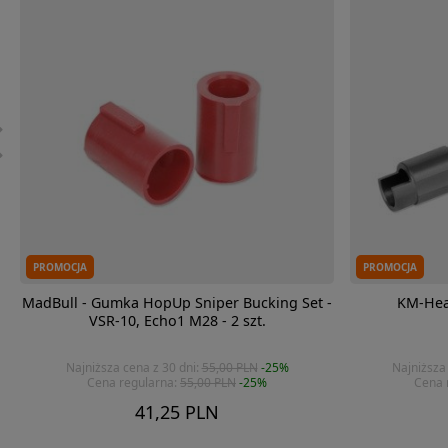
PROMOCJA
PROMOCJA
MadBull - Gumka HopUp Sniper Bucking Set -
KM-Hea
VSR-10, Echo1 M28 - 2 szt.
Najniższa cena z 30 dni:
55,00 PLN
-25%
Najniższa
Cena regularna:
55,00 PLN
-25%
Cena 
41,25 PLN