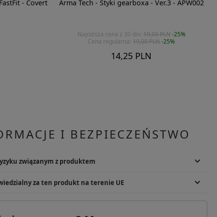
astFit - Covert
Arma Tech - Styki gearboxa - Ver.3 - APW002
Najniższa cena z 30 dni:
19,00 PLN
-25%
Cena regularna:
19,00 PLN
-25%
14,25 PLN
ORMACJE I BEZPIECZEŃSTWO
ryzyku związanym z produktem
enia ciała. Ruchome elementy. Przechowywać w bezpiecznym miejscu,
iedzialny za ten produkt na terenie UE
 z przeznaczeniem. Zużyty produkt utylizować zgodnie z lokalnymi
Podmiot odpowiedzialny
irgun Co., Ltd
SPC - Tomasz Kita Spółka Komandytowo-