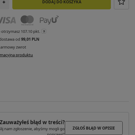
DODAJ DO KOSZYKA
+
e otrzymasz
107.10 pkt.
dostawa od
99,01 PLN
darmowy zwrot
ormacyjna produktu
Zauważyłeś błąd w treści?
ZGŁOŚ BŁĄD W OPISIE
lij nam zgłoszenie, abyśmy mogli go
poprawić!