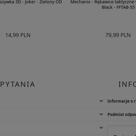
aszywka 3D - Joker - Zielony OD
Mechanix - Rękawice taktyczne F
Black - FFTAB-55
14,99 PLN
79,99 PLN
 PYTANIA
INF
Informacje o 
. Możliwy jest również kontakt telefoniczny od pn. do pt.
Ryzyko uszkodz
Podmiot odpow
używać zgodnie
przepisami.
tomiast zamówienia online można opłacić za pomocą BLIK,
Producent
ego lub płatności odroczonej PayPo.
Fujian Qingliu A