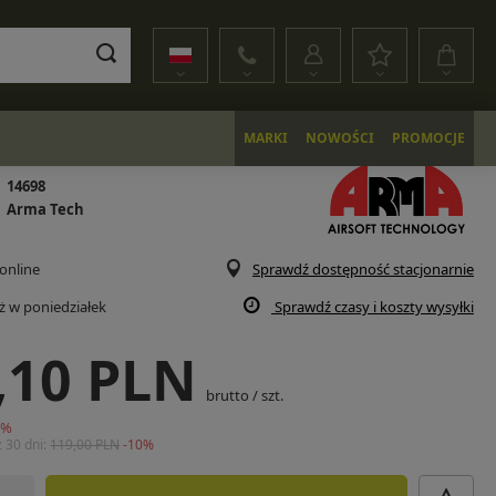
MARKI
NOWOŚCI
PROMOCJE
14698
Arma Tech
online
Sprawdź dostępność stacjonarnie
uż
w poniedziałek
Sprawdź czasy i koszty wysyłki
,10 PLN
brutto
/
szt.
0
%
z 30 dni:
119,00 PLN
-10%