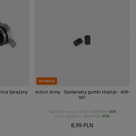
PROMOCJA
nica Sprężyny
Action Army - Dystansery gumki HopUp - A09-
001
Najniższa cena z 30 dni:
14,99 PLN
-40%
Cena regularna:
14,99 PLN
-40%
8,99 PLN