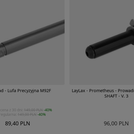
d - Lufa Precyzyjna M92F
LayLax - Prometheus - Prowad
SHAFT - V. 3
 cena z 30 dni:
149,00 PLN
-40%
regularna:
149,00 PLN
-40%
89,40 PLN
96,00 PLN