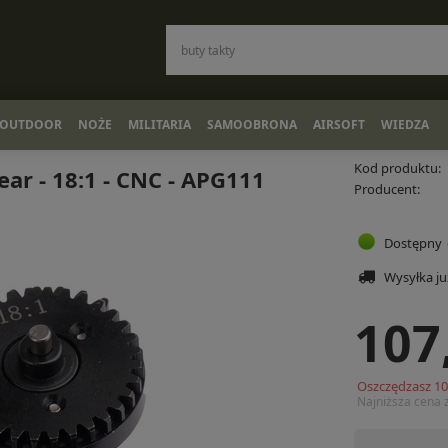
OUTDOOR
NOŻE
MILITARIA
SAMOOBRONA
AIRSOFT
WIEDZA
Kod produktu:
ar - 18:1 - CNC - APG111
Producent:
Dostępny
Wysyłka j
107
Oszczędzasz
1
Najniższa cena 