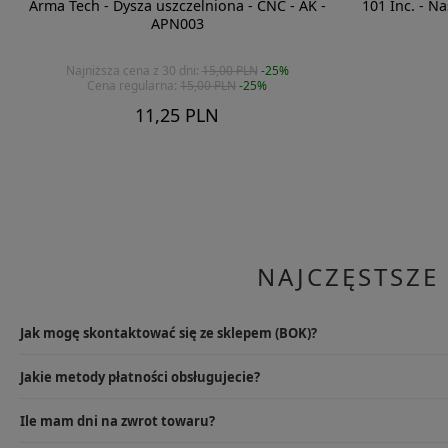
Arma Tech - Dysza uszczelniona - CNC - AK -
101 Inc. - N
APN003
Najniższa cena z 30 dni:
15,00 PLN
-25%
Cena regularna:
15,00 PLN
-25%
11,25 PLN
NAJCZĘSTSZE
Jak mogę skontaktować się ze sklepem (BOK)?
Najlepszym rozwiązaniem będzie wysłanie e-maila na info@specshop.pl
Jakie metody płatności obsługujecie?
9.00-17.00, pod numerem +48 533 372 997.
W przypadku sklepu stacjonarnego oczywiście kartą lub gotówką, na
Ile mam dni na zwrot towaru?
karty płatniczej, przelewu online i rat PayU, PayPal, przelewu tradycyjn