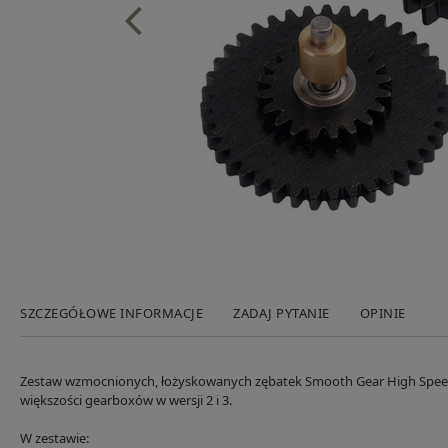
SZCZEGÓŁOWE INFORMACJE
ZADAJ PYTANIE
OPINIE
Zestaw wzmocnionych, łożyskowanych zębatek Smooth Gear High Speed 18
większości gearboxów w wersji 2 i 3.
W zestawie: