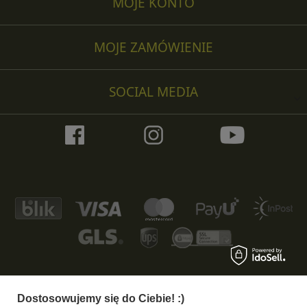
MOJE KONTO
MOJE ZAMÓWIENIE
SOCIAL MEDIA
Dostosowujemy się do Ciebie! :)
+48 533 372 997
info@specshop.pl