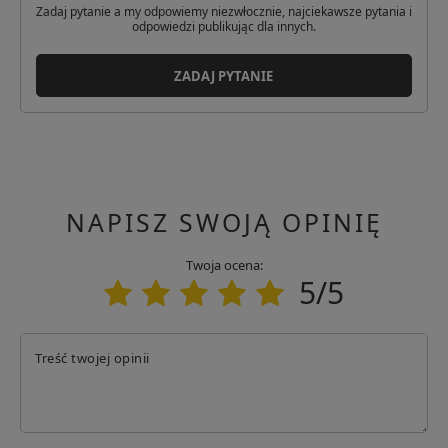
Adres: Mników 389
Zadaj pytanie a my odpowiemy niezwłocznie, najciekawsze pytania i
Kod pocztowy: 32-084
odpowiedzi publikując dla innych.
Miasto: Morawica
Kraj: Polska
ZADAJ PYTANIE
Adres email: info@amc.com.pl
NAPISZ SWOJĄ OPINIĘ
Twoja ocena:
5/5
Treść twojej opinii