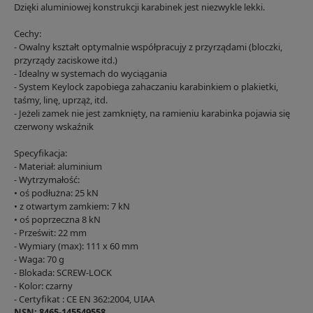
Dzięki aluminiowej konstrukcji karabinek jest niezwykle lekki.
Cechy:
- Owalny kształt optymalnie współpracujy z przyrządami (bloczki,
przyrządy zaciskowe itd.)
- Idealny w systemach do wyciągania
- System Keylock zapobiega zahaczaniu karabinkiem o plakietki,
taśmy, linę, uprząż, itd.
- Jeżeli zamek nie jest zamknięty, na ramieniu karabinka pojawia się
czerwony wskaźnik
Specyfikacja:
- Materiał: aluminium
- Wytrzymałość:
• oś podłużna: 25 kN
• z otwartym zamkiem: 7 kN
• oś poprzeczna 8 kN
- Prześwit: 22 mm
- Wymiary (max): 111 x 60 mm
- Waga: 70 g
- Blokada: SCREW-LOCK
- Kolor: czarny
- Certyfikat : CE EN 362:2004, UIAA
NSN: 8465-145549558