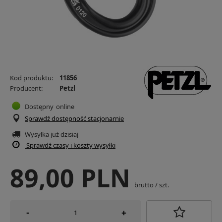
Kod produktu:
11856
Producent:
Petzl
Dostępny
online
Sprawdź dostępność stacjonarnie
Wysyłka już
dzisiaj
Sprawdź czasy i koszty wysyłki
89,00 PLN
brutto
/
szt.
-
+