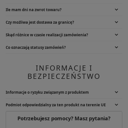
info@specshop.pl. Możliwy jest również kontakt telefoniczny od pn.
do pt. 9.00-17.00, pod numerem +48 533 372 997.
W przypadku sklepu stacjonarnego oczywiście kartą lub gotówką,
Ile mam dni na zwrot towaru?
natomiast zamówienia online można opłacić za pomocą BLIK, karty
płatniczej, przelewu online i rat PayU, PayPal, przelewu tradycyjnego
Zwroty zamówień online ustawowo powinny odbywać się do 14 dni,
Czy możliwa jest dostawa za granicę?
lub płatności odroczonej PayPo.
jednakże dla komfortu klientów przedłużyliśmy ich termin aż do 30
dni liczone od dnia zakupu.
Tak, oferujemy dostawę na terenie całej Unii Europejskiej,
Skąd różnice w czasie realizacji zamówienia?
korzystamy z usług UPS i GLS, koszty zgodnie z cennikiem.
Korzystamy z kilku magazynów w tym także z zewnętrznych,
Co oznaczają statusy zamówień?
W przypadku wysyłki do Niemiec, Austrii, Czech, Rumunii, Węgier,
dlatego aby skompletować zamówienie, niekiedy potrzebujemy
Holandii darmowa dostawa realizowana jest przy zakupach powyżej
kilku dni na sprowadzenie części produktów.
€100 natomiast w innych wybranych krajach powyżej €200
Oczekuje na dostawę:
Przynajmniej jeden z zamówionych przez
Ciebie produktów wymaga przesunięcia z magazynu zewnętrznego.
INFORMACJE I
Na ogół wydłuża to czas realizacji o 1-5 dni.
BEZPIECZEŃSTWO
Oczekuje na wpłatę:
Twoje zamówienie oczekuje na opłacenie. Po
zaksięgowaniu wpłaty natychmiast przystąpimy do jego realizacji.
Pakowane:
Twoje zamówienie jest kompletowane w magazynie.
Informacje o ryzyku związanym z produktem
Niebawem zostanie przekazane do wysyłania.
Ryzyko uszkodzenia ciała. Ruchome elementy. Przechowywać w
Gotowe do wysłania:
Twoje zamówienie zostało spakowane i
Podmiot odpowiedzialny za ten produkt na terenie UE
bezpiecznym miejscu, używać zgodnie z przeznaczeniem. Zużyty
oczekuje na odbiór przez kuriera.
produkt utylizować zgodnie z lokalnymi przepisami.
Podmiot odpowiedzialny
Potrzebujesz pomocy? Masz pytania?
Wstrzymane:
Realizacja Twojego zamówienia została wstrzymana.
Przedsiębiorstwo Handlowo-Usługowe AMC
Powodem może być brak zamówionego przez Ciebie towaru w
magazynie. Skontaktuj się z Biurem Obsługi Klienta.