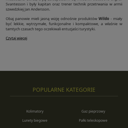
Svantesson i były kapitan oraz trener technik przetrwania w armii
szwedzkiej Jan Andersson.
Obaj panowie mieli jasną wizję odnośnie produktów
Wildo
- miały
być lekkie, wytrzymałe, funkcjonalne i kompaktowe, a właśnie w
tamtych czasach tego oczekiwali entuzjaści turystyki.
Czytaj więcej
POPULARNE KATEGORIE
Kolimatory
Gaz pieprzowy
Lunety biegowe
Pałki teleskopowe