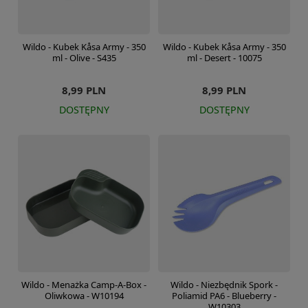
Wildo - Kubek Kåsa Army - 350
Wildo - Kubek Kåsa Army - 350
ml - Olive - S435
ml - Desert - 10075
8,99 PLN
8,99 PLN
DOSTĘPNY
DOSTĘPNY
Wildo - Menażka Camp-A-Box -
Wildo - Niezbędnik Spork -
Oliwkowa - W10194
Poliamid PA6 - Blueberry -
W10303