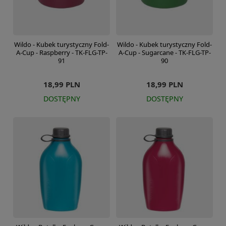
Wildo - Kubek turystyczny Fold-
Wildo - Kubek turystyczny Fold-
A-Cup - Raspberry - TK-FLG-TP-
A-Cup - Sugarcane - TK-FLG-TP-
91
90
18,99 PLN
18,99 PLN
DOSTĘPNY
DOSTĘPNY