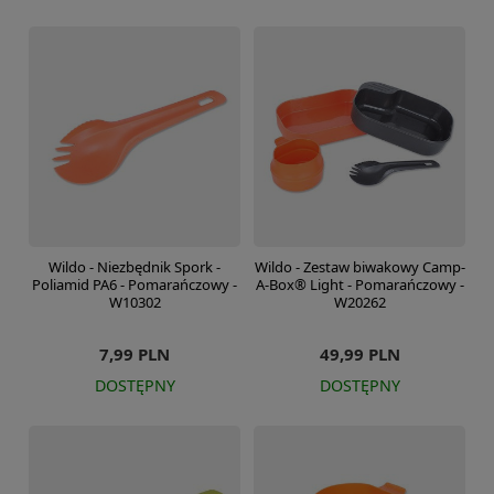
Wildo - Niezbędnik Spork -
Wildo - Zestaw biwakowy Camp-
Poliamid PA6 - Pomarańczowy -
A-Box® Light - Pomarańczowy -
W10302
W20262
7,99 PLN
49,99 PLN
DOSTĘPNY
DOSTĘPNY