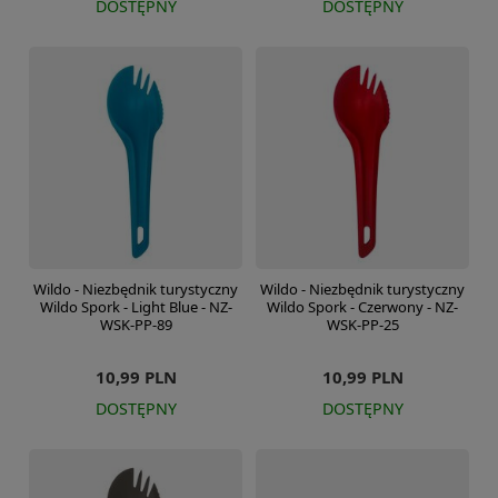
DOSTĘPNY
DOSTĘPNY
Wildo - Niezbędnik turystyczny
Wildo - Niezbędnik turystyczny
Wildo Spork - Light Blue - NZ-
Wildo Spork - Czerwony - NZ-
WSK-PP-89
WSK-PP-25
10,99 PLN
10,99 PLN
DOSTĘPNY
DOSTĘPNY