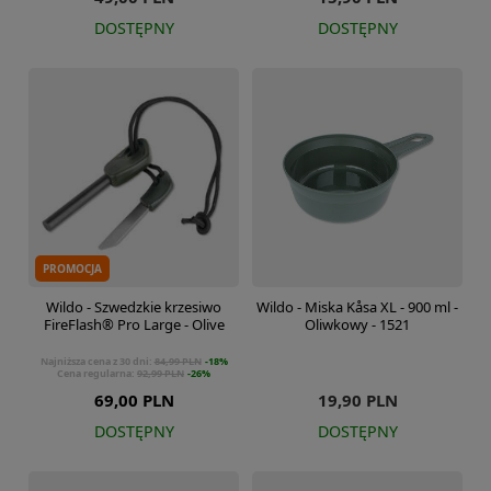
DOSTĘPNY
DOSTĘPNY
PROMOCJA
Wildo - Szwedzkie krzesiwo
Wildo - Miska Kåsa XL - 900 ml -
FireFlash® Pro Large - Olive
Oliwkowy - 1521
Najniższa cena z 30 dni:
84,99 PLN
-18%
Cena regularna:
92,99 PLN
-26%
69,00 PLN
19,90 PLN
DOSTĘPNY
DOSTĘPNY