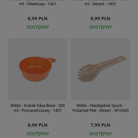
ml - Oliwkowy - 1421
ml - Desert - 1431
8,99 PLN
8,99 PLN
DOSTĘPNY
DOSTĘPNY
Wildo - Kubek Kåsa Bowl - 300
Wildo - Niezbędnik Spork -
ml - Pomarańczowy - 1457
Poliamid PA6 - Desert - W10305
8,99 PLN
7,99 PLN
DOSTĘPNY
DOSTĘPNY