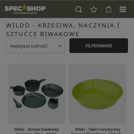
WILDO - KRZESIWA, NACZYNIA I
SZTUĆCE BIWAKOWE
Najlepsza trafność
FILTROWANIE
Wildo - Zestaw biwakowy
Wildo - Talerz turystyczny