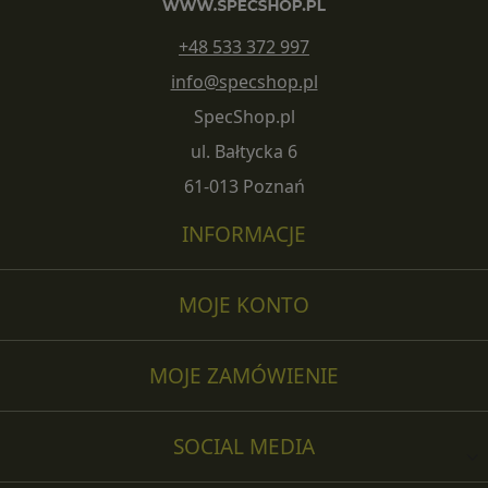
+48 533 372 997
info@specshop.pl
SpecShop.pl
ul. Bałtycka 6
61-013 Poznań
INFORMACJE
MOJE KONTO
MOJE ZAMÓWIENIE
SOCIAL MEDIA