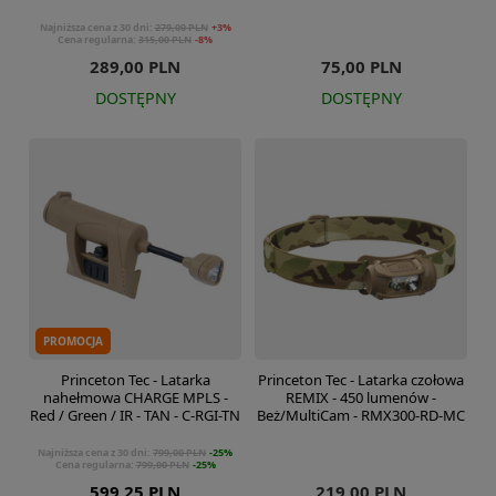
Najniższa cena z 30 dni:
279,00 PLN
+3%
Cena regularna:
315,00 PLN
-8%
289,00 PLN
75,00 PLN
DOSTĘPNY
DOSTĘPNY
PROMOCJA
Princeton Tec - Latarka
Princeton Tec - Latarka czołowa
nahełmowa CHARGE MPLS -
REMIX - 450 lumenów -
Red / Green / IR - TAN - C-RGI-TN
Beż/MultiCam - RMX300-RD-MC
Najniższa cena z 30 dni:
799,00 PLN
-25%
Cena regularna:
799,00 PLN
-25%
599,25 PLN
219,00 PLN