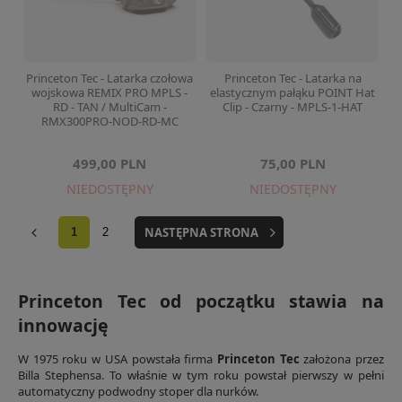
Princeton Tec - Latarka czołowa
Princeton Tec - Latarka na
wojskowa REMIX PRO MPLS -
elastycznym pałąku POINT Hat
RD - TAN / MultiCam -
Clip - Czarny - MPLS-1-HAT
RMX300PRO-NOD-RD-MC
499,00 PLN
75,00 PLN
NIEDOSTĘPNY
NIEDOSTĘPNY
NASTĘPNA STRONA
1
2
Princeton Tec od początku stawia na
innowację
W 1975 roku w USA powstała firma
Princeton Tec
założona przez
Billa Stephensa. To właśnie w tym roku powstał pierwszy w pełni
automatyczny podwodny stoper dla nurków.