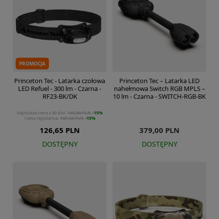
PROMOCJA
Princeton Tec - Latarka czołowa
Princeton Tec – Latarka LED
LED Refuel - 300 lm - Czarna -
nahełmowa Switch RGB MPLS –
RF23-BK/DK
10 lm - Czarna - SWITCH-RGB-BK
Najniższa cena z 30 dni:
149,00 PLN
-15%
Cena regularna:
149,00 PLN
-15%
126,65 PLN
379,00 PLN
DOSTĘPNY
DOSTĘPNY