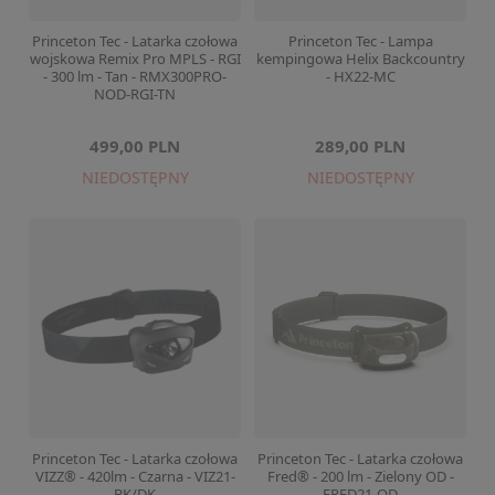
Princeton Tec - Latarka czołowa
Princeton Tec - Lampa
wojskowa Remix Pro MPLS - RGI
kempingowa Helix Backcountry
- 300 lm - Tan - RMX300PRO-
- HX22-MC
NOD-RGI-TN
499,00 PLN
289,00 PLN
NIEDOSTĘPNY
NIEDOSTĘPNY
Princeton Tec - Latarka czołowa
Princeton Tec - Latarka czołowa
VIZZ® - 420lm - Czarna - VIZ21-
Fred® - 200 lm - Zielony OD -
BK/DK
FRED21-OD