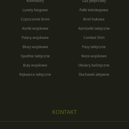
Kolimatory
Gaz pieprzowy
Lunety biegowe
Pałki teleskopowe
Czyszczenie broni
Broń hukowa
Kurtki wojskowe
Kamizelki taktyczne
Polary wojskowe
Combat Shirt
Bluzy wojskowe
Pasy taktyczne
Spodnie taktyczne
Noże wojskowe
Buty wojskowe
Okulary balistyczne
Rękawice taktyczne
Słuchawki aktywne
KONTAKT