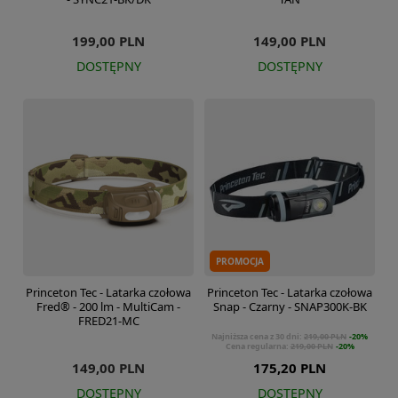
199,00 PLN
149,00 PLN
DOSTĘPNY
DOSTĘPNY
PROMOCJA
Princeton Tec - Latarka czołowa
Princeton Tec - Latarka czołowa
Fred® - 200 lm - MultiCam -
Snap - Czarny - SNAP300K-BK
FRED21-MC
Najniższa cena z 30 dni:
219,00 PLN
-20%
Cena regularna:
219,00 PLN
-20%
149,00 PLN
175,20 PLN
DOSTĘPNY
DOSTĘPNY