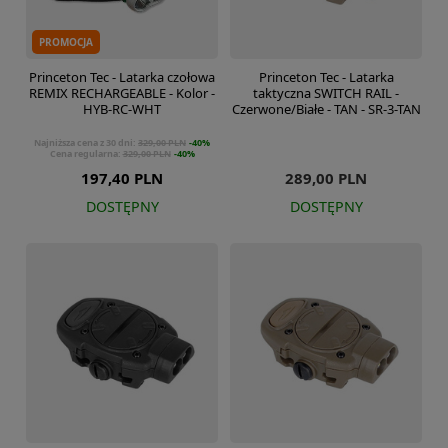
PROMOCJA
Princeton Tec - Latarka czołowa
Princeton Tec - Latarka
REMIX RECHARGEABLE - Kolor -
taktyczna SWITCH RAIL -
HYB-RC-WHT
Czerwone/Białe - TAN - SR-3-TAN
Najniższa cena z 30 dni:
329,00 PLN
-40%
Cena regularna:
329,00 PLN
-40%
197,40 PLN
289,00 PLN
DOSTĘPNY
DOSTĘPNY