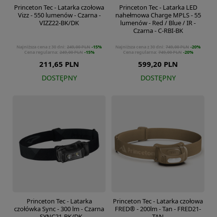
Princeton Tec - Latarka czołowa
Princeton Tec - Latarka LED
Vizz - 550 lumenów - Czarna -
nahełmowa Charge MPLS - 55
VIZZ22-BK/DK
lumenów - Red / Blue / IR -
Czarna - C-RBI-BK
Najniższa cena z 30 dni:
249,00 PLN
-15%
Najniższa cena z 30 dni:
749,00 PLN
-20%
Cena regularna:
249,00 PLN
-15%
Cena regularna:
749,00 PLN
-20%
211,65 PLN
599,20 PLN
DOSTĘPNY
DOSTĘPNY
Princeton Tec - Latarka
Princeton Tec - Latarka czołowa
czołówka Sync - 300 lm - Czarna
FRED® - 200lm - Tan - FRED21-
- SYNC21-BK/DK
TAN