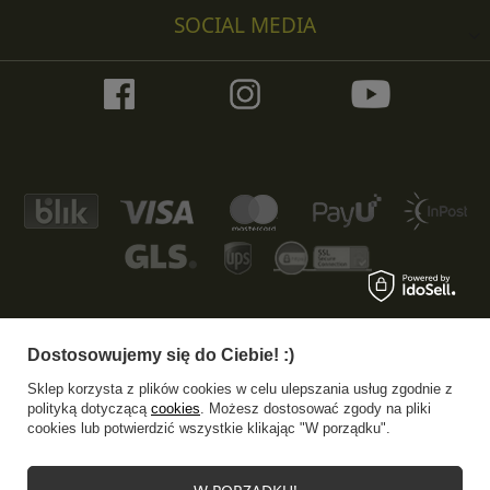
SOCIAL MEDIA
Dostosowujemy się do Ciebie! :)
+48 533 372 997
info@specshop.pl
Sklep korzysta z plików cookies w celu ulepszania usług zgodnie z
SpecShop.pl
,
Bałtycka 6
,
61-013
Poznań
polityką dotyczącą
cookies
. Możesz dostosować zgody na pliki
cookies lub potwierdzić wszystkie klikając "W porządku".
W sklepie prezentujemy ceny brutto (z VAT).
Stawki VAT dla konsumentów z kraju:
Polska
.