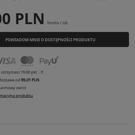
00 PLN
brutto
/
szt.
POWIADOM MNIE O DOSTĘPNOŚCI PRODUKTU
e otrzymasz
79.00 pkt.
dostawa od
99,01 PLN
darmowy zwrot
ormacyjna produktu