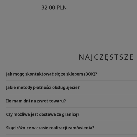
32,00 PLN
NAJCZĘSTSZE
Jak mogę skontaktować się ze sklepem (BOK)?
Najlepszym rozwiązaniem będzie wysłanie e-maila na info@specshop.pl
Jakie metody płatności obsługujecie?
9.00-17.00, pod numerem +48 533 372 997.
W przypadku sklepu stacjonarnego oczywiście kartą lub gotówką, na
Ile mam dni na zwrot towaru?
karty płatniczej, przelewu online i rat PayU, PayPal, przelewu tradycyjn
Zwroty zamówień online ustawowo powinny odbywać się do 14 dni, jed
Czy możliwa jest dostawa za granicę?
do 30 dni liczone od dnia zakupu.
Tak, oferujemy dostawę na terenie całej Unii Europejskiej, korzystamy z 
Skąd różnice w czasie realizacji zamówienia?
W przypadku wysyłki do Niemiec, Austrii, Czech, Rumunii, Węgier, 