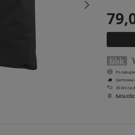
79,
Po zakupi
Darmowa 
30
dni na 
Karta inf