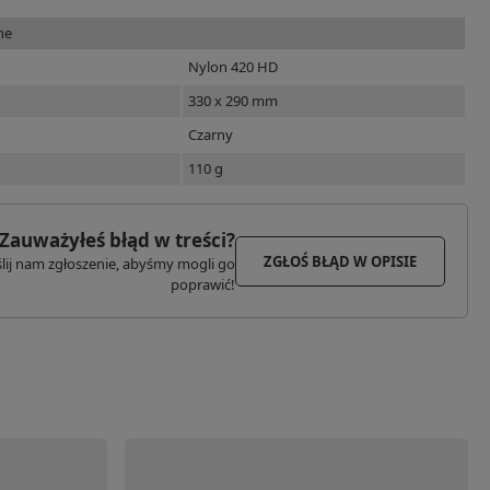
ne
Nylon 420 HD
330 x 290 mm
Czarny
110 g
Zauważyłeś błąd w treści?
ZGŁOŚ BŁĄD W OPISIE
lij nam zgłoszenie, abyśmy mogli go
poprawić!