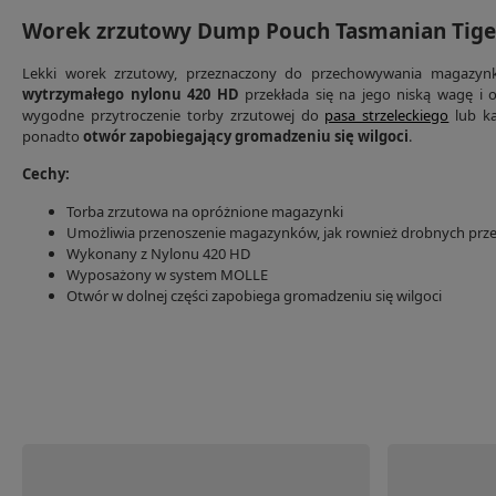
Worek zrzutowy Dump Pouch Tasmanian Tiger
Lekki worek zrzutowy, przeznaczony do przechowywania magazynk
wytrzymałego nylonu 420 HD
przekłada się na jego niską wagę i
wygodne przytroczenie torby zrzutowej do
pasa strzeleckiego
lub ka
ponadto
otwór zapobiegający gromadzeniu się wilgoci
.
Cechy:
Torba zrzutowa na opróżnione magazynki
Umożliwia przenoszenie magazynków, jak rownież drobnych pr
Wykonany z Nylonu 420 HD
Wyposażony w system MOLLE
Otwór w dolnej części zapobiega gromadzeniu się wilgoci