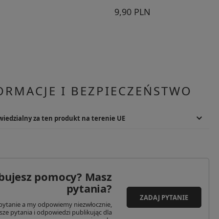
9,90 PLN
ORMACJE I BEZPIECZEŃSTWO
iedzialny za ten produkt na terenie UE
wiedzialny
AB
lsvägen 37 C
168 65
bujesz pomocy? Masz
a
pytania?
ZADAJ PYTANIE
o@silva.se
pytanie a my odpowiemy niezwłocznie,
sze pytania i odpowiedzi publikując dla