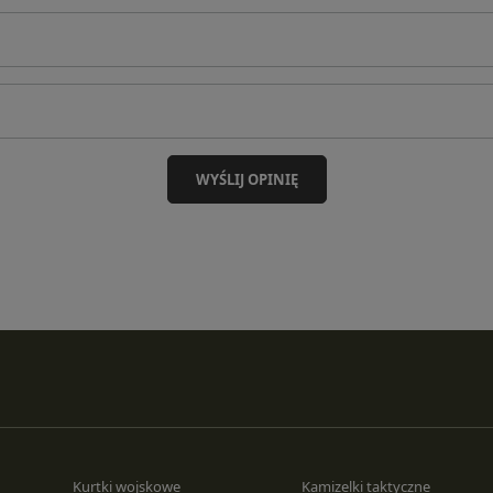
WYŚLIJ OPINIĘ
Kurtki wojskowe
Kamizelki taktyczne