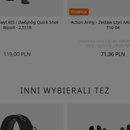
PROMOCJA
hwyt RIS / dwójnóg Quick Shot
Action Army - Zestaw szyn AAC 
Bipod - 2.5118
T10-04
Najniższa cena z 30 dni:
105,00
Cena regularna:
105,00 PL
119,00 PLN
71,36 PLN
INNI WYBIERALI TEŻ