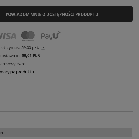
POWIADOM MNIE O DOSTĘPNOŚCI PRODUKTU
e otrzymasz
59.00 pkt.
dostawa od
99,01 PLN
darmowy zwrot
ormacyjna produktu
ne