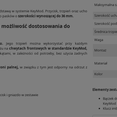
Maksymalna sz
odstawą w systemie KeyMod. Przycisk, trzpień oraz ucho
Szerokość uch
 do pasków o
szerokości wynoszącej do 36 mm.
Szerokość po
, możliwość dostosowania do
Średnica trzpi
Waga
u.
Jego trzpień można wykorzystać przy każdym
ażu na
chwytach frontowych w standardzie KeyMod,
Montaż
ątami, w zależności od potrzeby, bez użycia żadnych
Materiał
oni palnej,
w związku z tym jest odporny na odrzut z
Kolor
Elementy zes
cisk i gniazdo w zestawie
Bączek d
KeyMod 
Klucz im