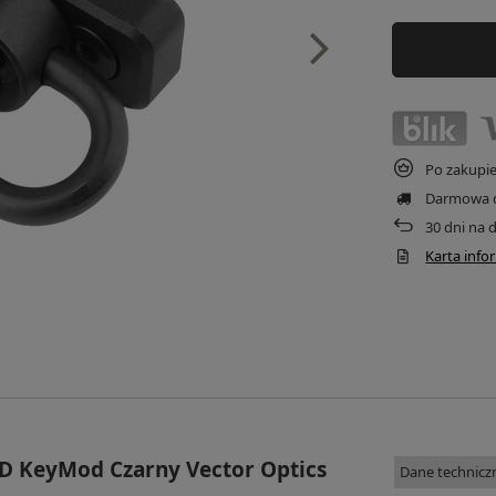
Po zakupi
Darmowa 
30
dni na 
Karta inf
D KeyMod Czarny Vector Optics
Dane technicz