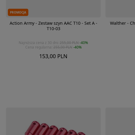
PROMOCJA
Action Army - Zestaw szyn AAC T10 - Set A -
Walther - C
T10-03
Najniższa cena z 30 dni:
255,00 PLN
-40%
Cena regularna:
255,00 PLN
-40%
153,00 PLN