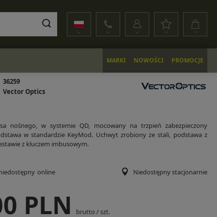
MARKI
NOWOŚCI
PROMOCJE
36259
Vector Optics
sa nośnego, w systemie QD, mocowany na trzpień zabezpieczony
odstawa w standardzie KeyMod. Uchwyt zrobiony ze stali, podstawa z
estawie z kluczem imbusowym.
niedostępny
online
Niedostępny stacjonarnie
00 PLN
brutto
/
szt.