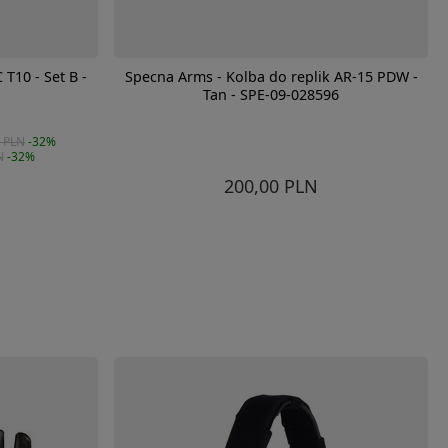
T10 - Set B -
Specna Arms - Kolba do replik AR-15 PDW -
Tan - SPE-09-028596
 PLN
-32%
N
-32%
200,00 PLN