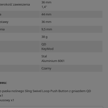
36 mm
erokość zawieszenia
1,4''
a
44 mm
dstawy
36 mm
enia
9,5 mm
38 g
QD
KeyMod
Stal
Aluminium 6061
Czarny
tawu:
o paska nośnego Sling Swivel Loop Push Button z gniazdem QD
x1
busowy x1