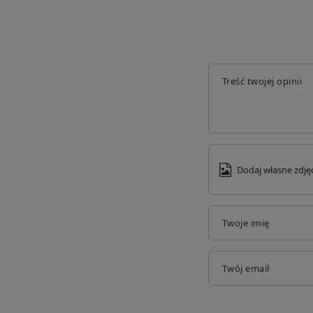
Gotowe do wysłania:
Twoje zamówienie zostało spakowane i oczekuje n
Wstrzymane:
Realizacja Twojego zamówienia została wstrzymana. P
magazynie. Skontaktuj się z Biurem Obsługi Klienta.
Treść twojej opinii
Dodaj własne zdję
Twoje imię
Twój email