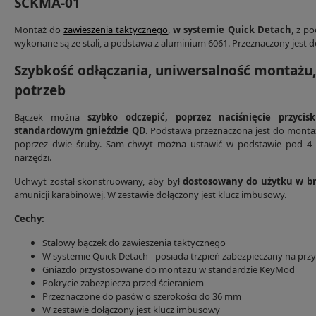
SCKMA-01
Montaż do
zawieszenia taktycznego
,
w systemie Quick Detach
, z p
wykonane są ze stali, a podstawa z aluminium 6061. Przeznaczony jest
Szybkość odłączania, uniwersalność montażu
potrzeb
Bączek można
szybko odczepić, poprzez naciśnięcie przycisk
standardowym gnieździe QD.
Podstawa przeznaczona jest do mont
poprzez dwie śruby. Sam chwyt można ustawić w podstawie pod 4 k
narzędzi.
Uchwyt został skonstruowany, aby był
dostosowany do użytku w br
amunicji karabinowej. W zestawie dołączony jest klucz imbusowy.
Cechy:
Stalowy bączek do zawieszenia taktycznego
W systemie Quick Detach - posiada trzpień zabezpieczany na przy
Gniazdo przystosowane do montażu w standardzie KeyMod
Pokrycie zabezpiecza przed ścieraniem
Przeznaczone do pasów o szerokości do 36 mm
W zestawie dołączony jest klucz imbusowy