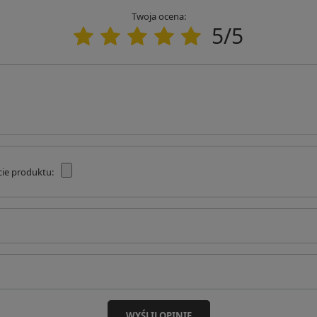
a odbiór przez kuriera.
Twoja ocena:
5/5
owodem może być brak zamówionego przez Ciebie towaru w
cie produktu:
WYŚLIJ OPINIĘ