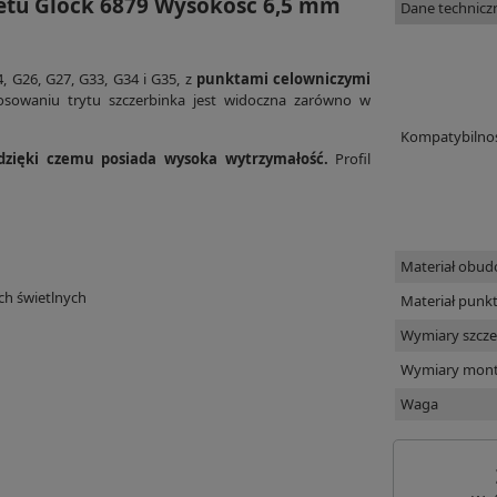
letu Glock 6879 Wysokość 6,5 mm
Dane technicz
, G26, G27, G33, G34 i G35, z
punktami celowniczymi
osowaniu trytu szczerbinka jest widoczna zarówno w
Kompatybilno
 dzięki czemu posiada wysoka wytrzymałość.
Profil
Materiał obu
ch świetlnych
Materiał punk
Wymiary szcze
Wymiary mon
Waga