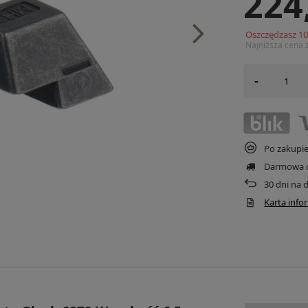
224
Oszczędzasz
1
Najniższa cena 
-
Po zakupi
Darmowa 
30
dni na 
Karta inf