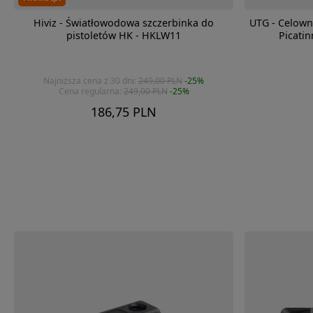
Hiviz - Światłowodowa szczerbinka do
UTG - Celown
pistoletów HK - HKLW11
Picatin
Najniższa cena z 30 dni:
249,00 PLN
-25%
Cena regularna:
249,00 PLN
-25%
186,75 PLN