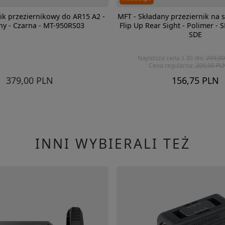
ik przeziernikowy do AR15 A2 -
MFT - Składany przeziernik na s
ny - Czarna - MT-950RS03
Flip Up Rear Sight - Polimer -
SDE
Najniższa cena z 30 dni:
209,00
Cena regularna:
209,00 PL
379,00 PLN
156,75 PLN
INNI WYBIERALI TEŻ