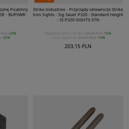
zynę Picatinny
Strike Industries - Przyrządy celownicze Strike
 SDE - BUPSWR-
Iron Sights - Sig Sauer P320 - Standard Height
- SI-P320-SIGHTS-STN
 PLN
-25%
Najniższa cena z 30 dni:
239,00 PLN
-15%
N
-25%
Cena regularna:
239,00 PLN
-15%
203,15 PLN