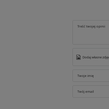
Gotowe do wysłania:
Twoje zamówienie zostało spakowane i oczekuje n
Wstrzymane:
Realizacja Twojego zamówienia została wstrzymana. P
magazynie. Skontaktuj się z Biurem Obsługi Klienta.
Treść twojej opinii
Dodaj własne zdję
Twoje imię
Twój email