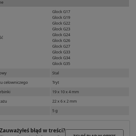
ne
Glock G17
Glock G19
Glock G22
Glock G23
Glock G24
ść
Glock G26
Glock G27
Glock G33
Glock G34
Glock G35
dowy
Stal
tu celowniczego
Tryt
rbinki
19 x 10 x 4 mm
tażu
22 x 6 x 2 mm
5 g
Zauważyłeś błąd w treści?