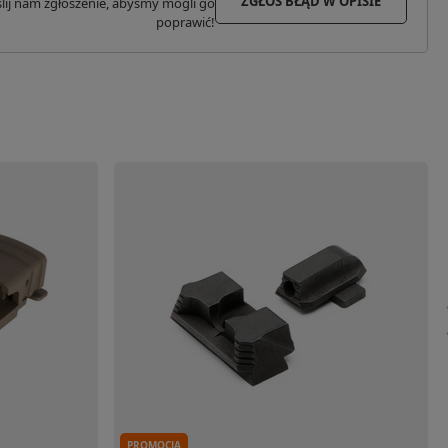
ZGŁOŚ BŁĄD W OPISIE
lij nam zgłoszenie, abyśmy mogli go
poprawić!
PROMOCJA