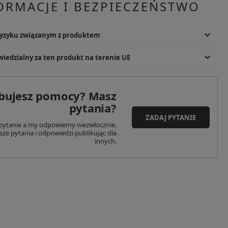
ORMACJE I BEZPIECZEŃSTWO
ryzyku związanym z produktem
dzenia ciała. Produkt montowany na broni. Zalecany montaż u
iedzialny za ten produkt na terenie UE
prawdzić przed użyciem. Zużyty produkt utylizować zgodnie z lokalnymi
wiedzialny
.
bujesz pomocy? Masz
ymiliana Kolbego 16,
pytania?
02-781
ZADAJ PYTANIE
awa
pytanie a my odpowiemy niezwłocznie,
sze pytania i odpowiedzi publikując dla
iber@kaliber.pl
innych.