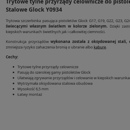
Trytowe tylne przyrządy celownicze do pisto
Stalowe Glock Y0934
Trytowa szczerbinka pasująca pistoletów Glock G17, G19, G22, G23, G24
świecącymi własnym światłem w kolorze zielonym.
Dzięki zast
kiepskich warunkach świetlnych jak i całkowitej ciemności.
Konstrukcja przyrządów
wykonana została z oksydowanej stali,
zmniejsza ryzyko zahaczenia bronią o ubranie albo
kaburę
.
Cechy:
Trytowe tylne przyrządy celownicze
Pasują do szerokiej gamy pistoletów Glock
Ułatwiają zgrywanie przyrządów i celowanie w kiepskich warunka
Wytrzymała oksydowana stalowa obudowa
Wysokość 6,5 mm
Łatwy montaż