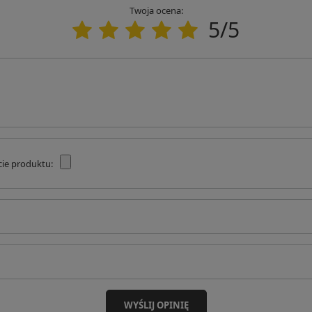
a odbiór przez kuriera.
Twoja ocena:
5/5
owodem może być brak zamówionego przez Ciebie towaru w
cie produktu:
WYŚLIJ OPINIĘ