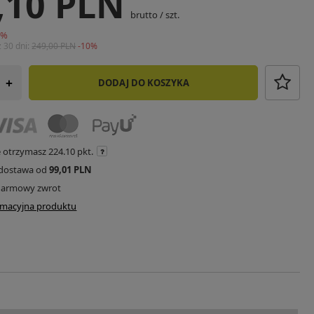
,10 PLN
brutto
/
szt.
0
%
z 30 dni:
249,00 PLN
-10%
DODAJ DO KOSZYKA
+
e otrzymasz
224.10 pkt.
dostawa od
99,01 PLN
darmowy zwrot
ormacyjna produktu