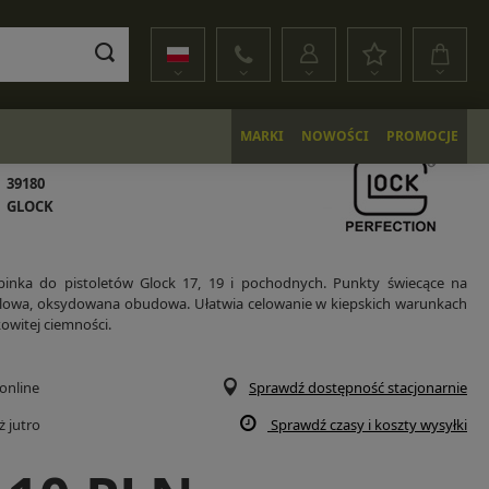
MARKI
NOWOŚCI
PROMOCJE
39180
GLOCK
binka do pistoletów Glock 17, 19 i pochodnych. Punkty świecące na
alowa, oksydowana obudowa. Ułatwia celowanie w kiepskich warunkach
kowitej ciemności.
online
Sprawdź dostępność stacjonarnie
uż
jutro
Sprawdź czasy i koszty wysyłki