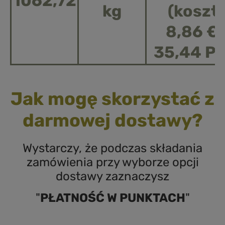
1062,72
kg
(koszt 
8,86 € 
35,44 P
Jak mogę skorzystać z
darmowej dostawy?
Wystarczy, że podczas składania
zamówienia przy wyborze opcji
dostawy zaznaczysz
"
PŁATNOŚĆ W PUNKTACH
"