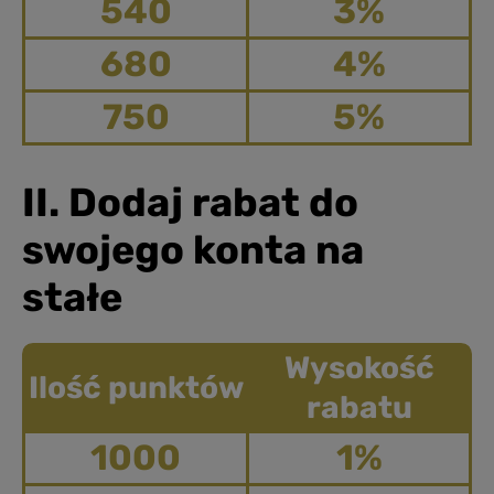
540
3%
680
4%
750
5%
II. Dodaj rabat do
swojego konta na
stałe
Wysokość
Ilość punktów
rabatu
1000
1%