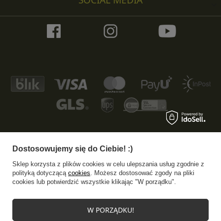
SOCIAL MEDIA
Dostosowujemy się do Ciebie! :)
+48 533 372 997
info@specshop.pl
Sklep korzysta z plików cookies w celu ulepszania usług zgodnie z
SpecShop.pl
,
Bałtycka 6
,
61-013
Poznań
polityką dotyczącą
cookies
. Możesz dostosować zgody na pliki
cookies lub potwierdzić wszystkie klikając "W porządku".
W sklepie prezentujemy ceny brutto (z VAT).
W PORZĄDKU!
Stawki VAT dla konsumentów z kraju:
Polska
.