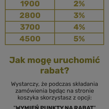
1900
2%
2800
3%
3700
4%
4500
5%
Jak mogę uruchomić
rabat?
Wystarczy, że podczas składania
zamówienia będąc na stronie
koszyka skorzystasz z opcji:
"
WYMIEŃ PUNKTY NA RABAT
"