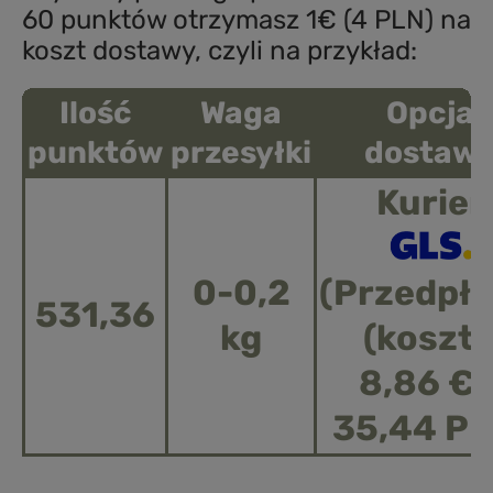
60 punktów otrzymasz 1€ (4 PLN) na
koszt dostawy, czyli na przykład:
Ilość
Waga
Opcja
punktów
przesyłki
dostaw
Kurier
0-0,2
(Przedpła
531,36
kg
(koszt 
8,86 € 
35,44 PL