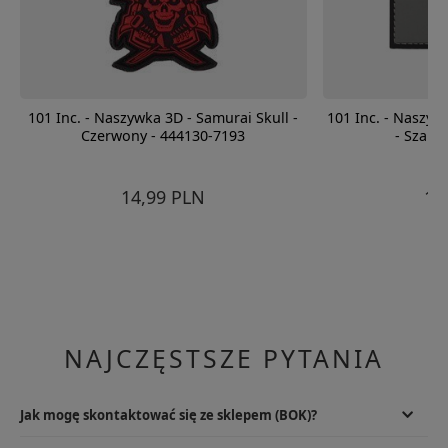
101 Inc. - Naszywka 3D - Samurai Skull -
101 Inc. - Naszyw
Czerwony - 444130-7193
- Szary
14,99 PLN
14
NAJCZĘSTSZE PYTANIA
Jak mogę skontaktować się ze sklepem (BOK)?