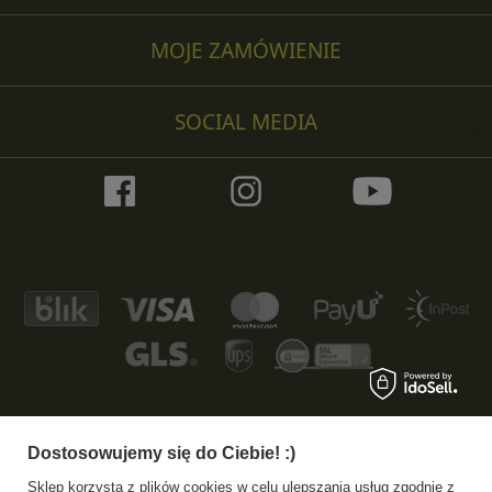
MOJE ZAMÓWIENIE
SOCIAL MEDIA
Dostosowujemy się do Ciebie! :)
+48 533 372 997
info@specshop.pl
Sklep korzysta z plików cookies w celu ulepszania usług zgodnie z
SpecShop.pl
,
Bałtycka 6
,
61-013
Poznań