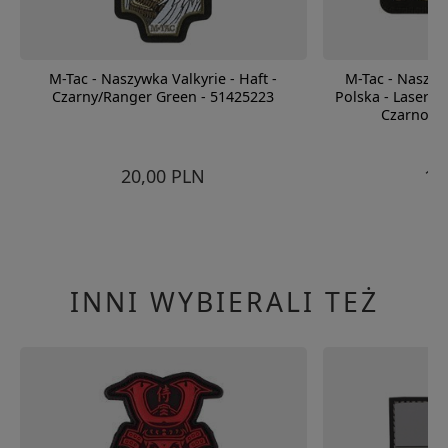
M-Tac - Naszywka Valkyrie - Haft -
M-Tac - Naszyw
Czarny/Ranger Green - 51425223
Polska - Laser Cu
Czarno / 
20,00 PLN
15
INNI WYBIERALI TEŻ