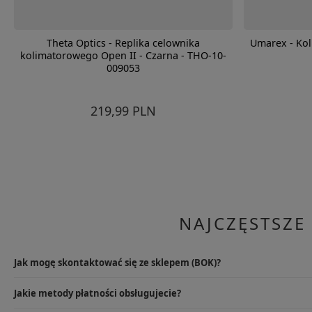
Theta Optics - Replika celownika
Umarex - Kol
kolimatorowego Open II - Czarna - THO-10-
009053
219,99 PLN
NAJCZĘSTSZE
Jak mogę skontaktować się ze sklepem (BOK)?
Najlepszym rozwiązaniem będzie wysłanie e-maila na info@specshop.pl
Jakie metody płatności obsługujecie?
9.00-17.00, pod numerem +48 533 372 997.