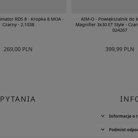
imator RDS 8 - Kropka 8 MOA -
AIM-O - Powiększalnik do 
Czarny - 2.1038
Magnifier 3x30 ET Style - Cza
024267
269,00 PLN
399,99 PLN
 PYTANIA
INF
Informacje o 
. Możliwy jest również kontakt telefoniczny od pn. do pt.
Ryzyko uszkodz
Podmiot odpow
używać zgodnie