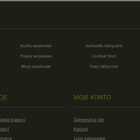
Kurtki wojskowe
Kamizelki taktyczne
Polary wojskowe
Combat Shirt
Bluzy wojskowe
Pasy taktyczne
CJE
MOJE KONTO
stawa towaru
Zarejestruj się
ności
Koszyk
amacje
Listy zakupowe