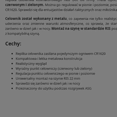
czerwonym i zielonym.
Można go regulować w pionie i poziomie, posiad
CR1620. Sprawdzi się dla entuzjastów działań taktycznych oraz miłośnika
Celownik został wykonany z metalu
, co zapewnia nie tylko realist
uderzenia oraz zmienne warunki atmosferyczne, co sprawia, że sta
zarówno w dzień jak i w nocy.
Montaż na szynę w standardzie RIS
poz
z kompatybilną szyną.
Cechy:
Replika celownika zasilana pojedynczym ogniwem CR1620
Kompaktowa i lekka metalowa konstrukcja
Realistyczny wygląd
Wyraźny punkt celowniczy (czerwony lub zielony)
Regulacja punktu celowniczego w pionie i poziomie
Uniwersalny montaż na szynie RIS 22 mm
Sprawdzi się zarówno w dzień jak i w nocy
Przeznaczony do użytku podczas rozgrywek ASG