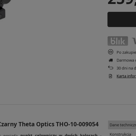
Po zakupi
Darmowa 
30
dni na 
Karta inf
zarny Theta Optics THO-10-009054
Dane technicz
Konstrukcja
cs posiada
punkt celowniczy w dwóch kolorach -