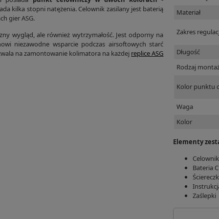
a kilka stopni natężenia. Celownik zasilany jest baterią
Materiał
ch gier ASG.
Zakres regulacj
yczny wygląd, ale również wytrzymałość. Jest odporny na
nowi niezawodne wsparcie podczas airsoftowych starć
Długość
wala na zamontowanie kolimatora na każdej
replice ASG
Rodzaj monta
Kolor punktu 
Waga
Kolor
Elementy zes
Celownik
Bateria 
Ścierecz
Instrukcj
Zaślepki