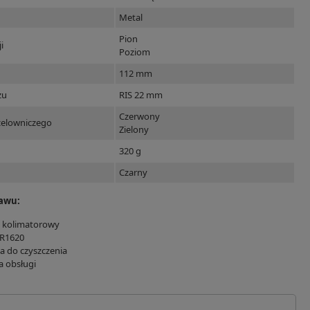
Metal
Pion
i
Poziom
112 mm
żu
RIS 22 mm
Czerwony
celowniczego
Zielony
320 g
Czarny
tawu:
 kolimatorowy
CR1620
ka do czyszczenia
a obsługi