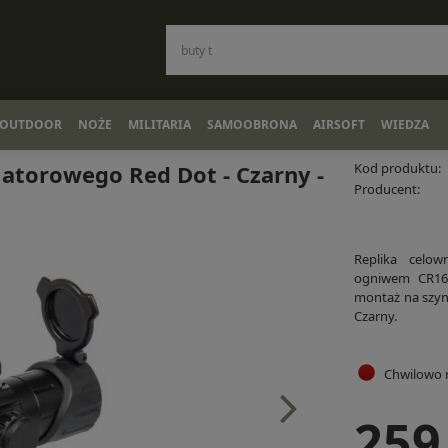
OUTDOOR
NOŻE
MILITARIA
SAMOOBRONA
AIRSOFT
WIEDZA
matorowego Red Dot - Czarny -
Kod produktu:
Producent:
Replika celo
ogniwem CR162
montaż na szyni
Czarny.
Chwilowo 
259