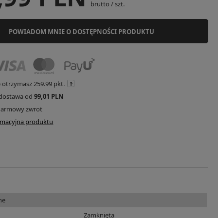
brutto
/
szt.
POWIADOM MNIE O DOSTĘPNOŚCI PRODUKTU
e otrzymasz
259.99 pkt.
dostawa od
99,01 PLN
darmowy zwrot
ormacyjna produktu
ne
Zamknięta