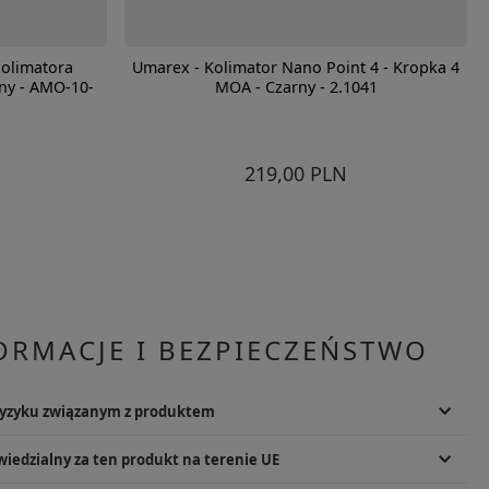
kolimatora
Umarex - Kolimator Nano Point 4 - Kropka 4
rny - AMO-10-
MOA - Czarny - 2.1041
219,00 PLN
ORMACJE I BEZPIECZEŃSTWO
ryzyku związanym z produktem
enia ciała. Ruchome elementy. Przechowywać w bezpiecznym miejscu,
iedzialny za ten produkt na terenie UE
 z przeznaczeniem. Zużyty produkt utylizować zgodnie z lokalnymi