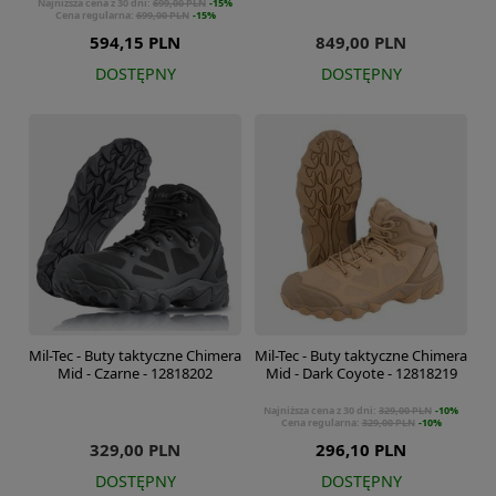
Najniższa cena z 30 dni:
699,00 PLN
-15%
Cena regularna:
699,00 PLN
-15%
594,15 PLN
849,00 PLN
DOSTĘPNY
DOSTĘPNY
Mil-Tec - Buty taktyczne Chimera
Mil-Tec - Buty taktyczne Chimera
Mid - Czarne - 12818202
Mid - Dark Coyote - 12818219
Najniższa cena z 30 dni:
329,00 PLN
-10%
Cena regularna:
329,00 PLN
-10%
329,00 PLN
296,10 PLN
DOSTĘPNY
DOSTĘPNY