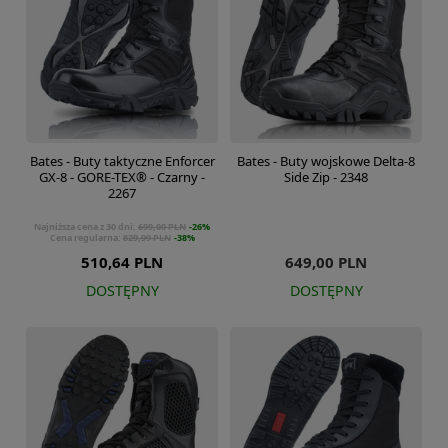
Bates - Buty taktyczne Enforcer
Bates - Buty wojskowe Delta-8
GX-8 - GORE-TEX® - Czarny -
Side Zip - 2348
2267
Najniższa cena z 30 dni:
699,00 PLN
-26%
Cena regularna:
829,99 PLN
-38%
510,64 PLN
649,00 PLN
DOSTĘPNY
DOSTĘPNY