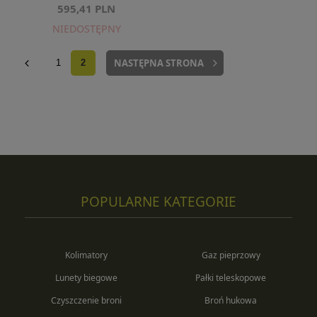
595,41 PLN
NIEDOSTĘPNY
NASTĘPNA STRONA
1
2
POPULARNE KATEGORIE
Kolimatory
Gaz pieprzowy
Lunety biegowe
Pałki teleskopowe
Czyszczenie broni
Broń hukowa