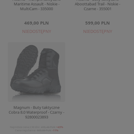
Maritime Assault - Niskie -
Aboottabad Trail - Niskie -
MultiCam - 335000
Czarne - 355001
469,00 PLN
599,00 PLN
NIEDOSTĘPNY
NIEDOSTĘPNY
Magnum - Buty taktyczne
Cobra 8.0 Waterproof - Czarny -
92800023893
Najniższa cena z 30 dni:
415,46 PLN
+43%
Cena regularna:
669,00 PLN
-11%