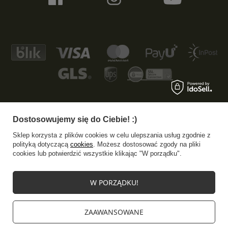
Dostosowujemy się do Ciebie! :)
+48 533 372 997
info@specshop.pl
Sklep korzysta z plików cookies w celu ulepszania usług zgodnie z
SpecShop.pl
,
Bałtycka 6
,
61-013
Poznań
polityką dotyczącą
cookies
. Możesz dostosować zgody na pliki
cookies lub potwierdzić wszystkie klikając "W porządku".
W sklepie prezentujemy ceny brutto (z VAT).
W PORZĄDKU!
Stawki VAT dla konsumentów z kraju:
Polska
.
ZAAWANSOWANE
Mapa strony