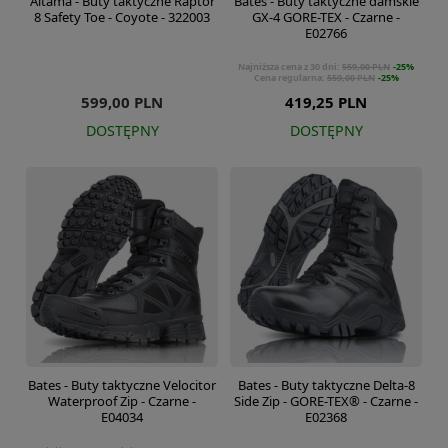
Altama - Buty taktyczne Raptor
Bates - Buty taktyczne damskie
8 Safety Toe - Coyote - 322003
GX-4 GORE-TEX - Czarne -
E02766
Najniższa cena z 30 dni:
559,00 PLN
-25%
Cena regularna:
559,00 PLN
-25%
599,00 PLN
419,25 PLN
DOSTĘPNY
DOSTĘPNY
Bates - Buty taktyczne Velocitor
Bates - Buty taktyczne Delta-8
Waterproof Zip - Czarne -
Side Zip - GORE-TEX® - Czarne -
E04034
E02368