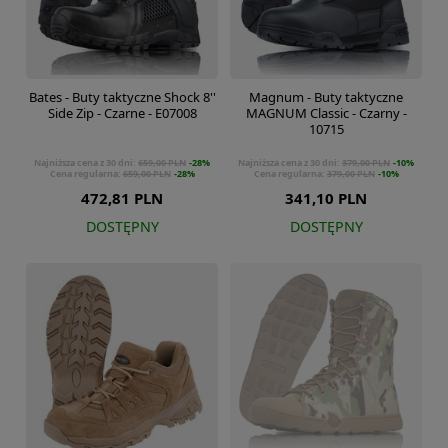
Bates - Buty taktyczne Shock 8''
Magnum - Buty taktyczne
Side Zip - Czarne - E07008
MAGNUM Classic - Czarny -
10715
Najniższa cena z 30 dni:
659,00 PLN
-28%
Najniższa cena z 30 dni:
379,00 PLN
-10%
Cena regularna:
659,00 PLN
-28%
Cena regularna:
379,00 PLN
-10%
472,81 PLN
341,10 PLN
DOSTĘPNY
DOSTĘPNY