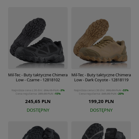
Mil-Tec - Buty taktyczne Chimera
Mil-Tec - Buty taktyczne Chimera
Low - Czarne - 12818102
Low - Dark Coyote - 12818119
Najniższa cena z 30 dni:
254,15 PLN
-3%
Najniższa cena z 30 dni:
300,00 PLN
-33%
Cena regularna:
289,00 PLN
-15%
Cena regularna:
249,00 PLN
-20%
245,65 PLN
199,20 PLN
DOSTĘPNY
DOSTĘPNY