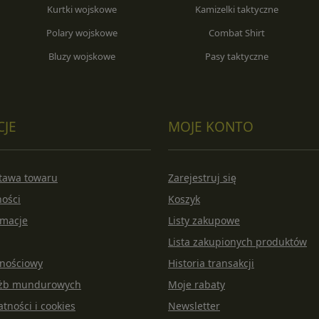
Kurtki wojskowe
Kamizelki taktyczne
Polary wojskowe
Combat Shirt
Bluzy wojskowe
Pasy taktyczne
CJE
MOJE KONTO
stawa towaru
Zarejestruj się
ności
Koszyk
amacje
Listy zakupowe
Lista zakupionych produktów
lnościowy
Historia transakcji
łużb mundurowych
Moje rabaty
atności i cookies
Newsletter