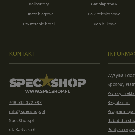
Kolimatory
Gaz pieprzowy
Lunety biegowe
Pałki teleskopowe
Czyszczenie broni
Broń hukowa
KONTAKT
INFORMA
Wysyłka i do
Sposoby Płat
Zwroty i rekl
+48 533 372 997
Regulamin
info@specshop.pl
Program loja
SpecShop.pl
Rabat dla s
ul. Bałtycka 6
Polityka pryw