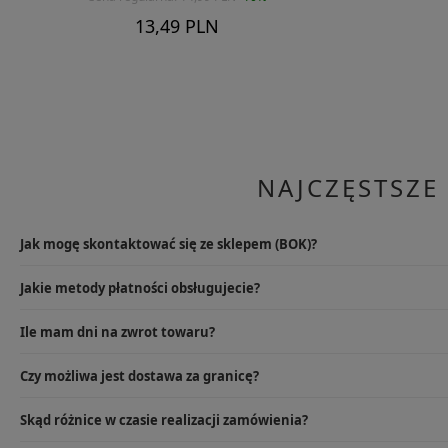
13,49 PLN
NAJCZĘSTSZE
Jak mogę skontaktować się ze sklepem (BOK)?
Najlepszym rozwiązaniem będzie wysłanie e-maila na info@specshop.pl
Jakie metody płatności obsługujecie?
9.00-17.00, pod numerem +48 533 372 997.
W przypadku sklepu stacjonarnego oczywiście kartą lub gotówką, na
Ile mam dni na zwrot towaru?
karty płatniczej, przelewu online i rat PayU, PayPal, przelewu tradycyjn
Zwroty zamówień online ustawowo powinny odbywać się do 14 dni, jed
Czy możliwa jest dostawa za granicę?
do 30 dni liczone od dnia zakupu.
Tak, oferujemy dostawę na terenie całej Unii Europejskiej, korzystamy z 
Skąd różnice w czasie realizacji zamówienia?