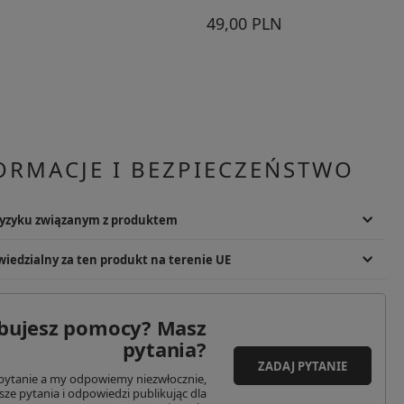
49,00 PLN
ORMACJE I BEZPIECZEŃSTWO
ryzyku związanym z produktem
dzenia wzroku. Produkt chroni przed zagrożeniami, zgodnie z
iedzialny za ten produkt na terenie UE
ormami. Stosować zgodnie z przepisami BHP i normami.
Podmiot odpowiedzialny
ems, Inc.
SPC - Tomasz Kita Spółka Komandytowo-
bujesz pomocy? Masz
er St Ste 301
Akcyjna
pytania?
83333
Adres: Tadeusza Kościuszki 114/2N
ZADAJ PYTANIE
Kod pocztowy: 61-717
pytanie a my odpowiemy niezwłocznie,
dnoczone
Miasto: Poznań
sze pytania i odpowiedzi publikując dla