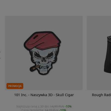
PROMOCJA
101 Inc. - Naszywka 3D - Skull Cigar
Rough Radi
Najniższa cena z 30 dni:
14,99 PLN
-10%
Cena regularna:
14,99 PLN
-10%