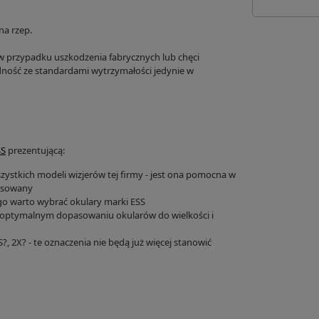
na rzep.
w przypadku uszkodzenia fabrycznych lub chęci
ność ze standardami wytrzymałości jedynie w
SS
prezentującą:
szystkich modeli wizjerów tej firmy - jest ona pomocna w
tosowany
ego warto wybrać okulary marki ESS
 optymalnym dopasowaniu okularów do wielkości i
 2X? - te oznaczenia nie będą już więcej stanowić