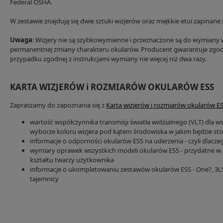
Federal OSHA.
W zestawie znajdują się dwie sztuki wizjerów oraz miękkie etui zapinane 
Uwaga
: Wizjery nie są szybkowymienne i przeznaczone są do wymiany 
permanentnej zmiany charakteru okularów. Producent gwarantuje zgod
przypadku zgodnej z instrukcjami wymiany nie więcej niż dwa razy.
KARTA WIZJERÓW i ROZMIARÓW OKULARÓW ESS
Zapraszamy do zapoznania się z
Kartą wizjerów i rozmiarów okularów E
wartość współczynnika transmisji światła widzialnego (VLT) dla w
wyborze koloru wizjera pod kątem środowiska w jakim będzie s
informacje o odporności okularów ESS na uderzenia - czyli dlacz
wymiary oprawek wszystkich modeli okularów ESS - przydatne w
kształtu twarzy użytkownika
informacje o ukompletowaniu zestawów okularów ESS - One?, 3LS?,
tajemnicy