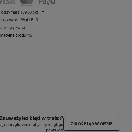
e otrzymasz
169.00 pkt.
dostawa od
99,01 PLN
darmowy zwrot
ormacyjna produktu
Zauważyłeś błąd w treści?
ZGŁOŚ BŁĄD W OPISIE
lij nam zgłoszenie, abyśmy mogli go
poprawić!