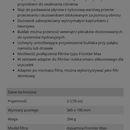
przyciskiem do zwalniania ciśnienia
Wąż do podawania płynów z nylonową warstwą przeciw
przecieraniu i dozownikiem blokowanym za pomocą obrotu
Dozownik zabezpieczany wytrzymałym kapturkiem z
tworzywa
Bukłak można przenosić wewnątrz plecaków dostosowanych
do systemów hydracyjnych
Uchwyty umożliwiające przywieszenie bukłaka przy pałąku
namiotu lub drzewie
Możliwość podłączenia filtrów typu Frontier Max
W zestawie adapter do filtrów i tubka smaru silikonowego dla
uszczelek
Adapter, po montażu filtra, można wykorzystywać jako filtr
słomkowy
Dane techniczne
Pojemność
2 l (70 oz)
Wymiary pustego
345 x 190 mm
Waga
294 g
Model filtra
Aquamira Frontier Max