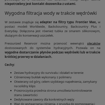
niepotrzebny jest kontakt dozownika z ustami.
Wygodna filtracja wody w trakcie wędrówki
W zestawie znajduje się
adapter na filtry typu Frontier Max,
w
postaci modeli Worldwide, Backckountry, Backcountry Plus i
Everyday. Dołączona jest również tubka ze smarem silikonowym,
służącym do konserwacji uszczelek.
Pressurized Reservoir można przenosić wewnątrz
plecaków
dostosowanych do systemów hydracyjnych. Pozwala on na
wygodne dostarczanie płynów podczas wędrówki lub w trakcie
krótkiej przerwy w działaniach.
Cechy:
Zestaw hydracyjny do survivalu i działań w terenie
Ciśnieniowy bukłak wykonany z polimeru
Otwierany od góry, celem szybkiego napełnienia, zamykany
na solidny klips
Przezroczysta przednia strona umożliwia kontrolowanie
stanu zawartości
Dedykowane zawory dla konkretnych węży
Wąż do wytwarzania ciśnienia, z gruszką do pompowania i