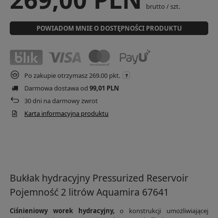
brutto
/
szt.
POWIADOM MNIE O DOSTĘPNOŚCI PRODUKTU
Po zakupie otrzymasz
269.00 pkt.
Darmowa dostawa od
99,01 PLN
30
dni na darmowy zwrot
Karta informacyjna produktu
Bukłak hydracyjny Pressurized Reservoir
Pojemność 2 litrów Aquamira 67641
Ciśnieniowy worek hydracyjny,
o konstrukcji umożliwiającej