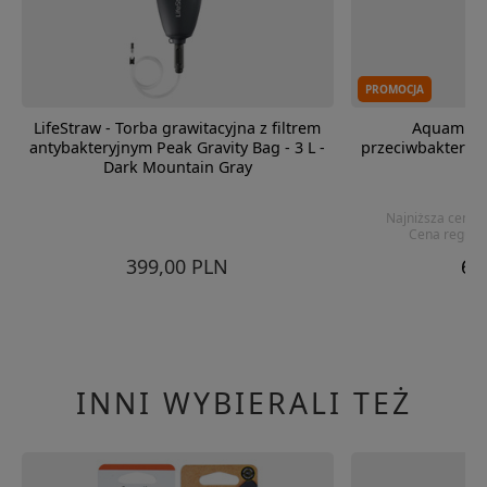
PROMOCJA
LifeStraw - Torba grawitacyjna z filtrem
Aquamira 
antybakteryjnym Peak Gravity Bag - 3 L -
przeciwbakteryjn
Dark Mountain Gray
Pr
Najniższa cena z
Cena regula
399,00 PLN
63
INNI WYBIERALI TEŻ