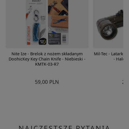
Nite Ize - Brelok z nożem składanym
Mil-Tec - Latarka
DoohicKey Key Chain Knife - Niebieski -
- Halog
KMTK-03-R7
59,00 PLN
22
NAJCZĘSTSZE PYTANIA