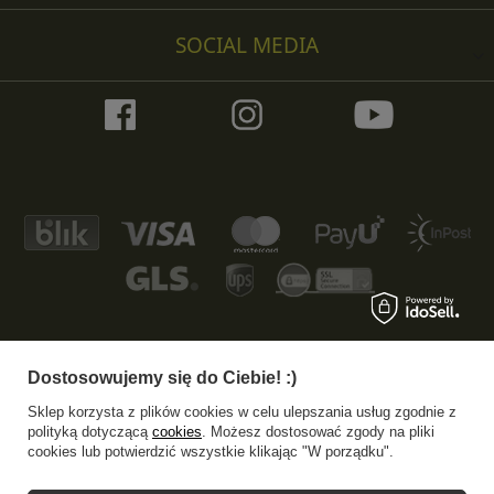
SOCIAL MEDIA
Dostosowujemy się do Ciebie! :)
+48 533 372 997
info@specshop.pl
Sklep korzysta z plików cookies w celu ulepszania usług zgodnie z
SpecShop.pl
,
Bałtycka 6
,
61-013
Poznań
polityką dotyczącą
cookies
. Możesz dostosować zgody na pliki
cookies lub potwierdzić wszystkie klikając "W porządku".