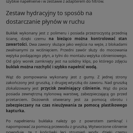
szybkie napełnienie i w zestawie z adapterem do filtrów.
Zestaw hydracyjny to sposób na
dostarczanie płynów w ruchu
Bukłak wykonany jest z polimeru i posiada przezroczystą przednią
ścianę, dzięki czemu
na bieżąco można kontrolować stan
zawartości.
Dwa zawory służące jako wejścia na węże, z blokadami
zwalnianymi za wciśnięciem. Przedni zawór służy do mocowania
wężyka podającego płyn, a tylni do montażu wężyka ciśnieniowego.
Od góry worek zamknięty jest na solidny klips, po którego zdjęciu
bukłak można rozchylić i szybko napełnić wodą.
Wąż do pompowania wykonany jest z gumy. Z jednej strony
zakończony jest gruszką, z drugiej wtyczką do zaworu. Nad gruszką
zlokalizowany jest
przycisk zwalniający ciśnienie.
Wąż do picia
posiada zewnętrzną nylonową warstwę, zabezpieczającą go przed
przetarciem. Dozownik otwierany jest za pomocą obrotu i
zabezpieczany na czas nieużywania za pomocą plastikowego
kapturka.
Po napełnieniu bukłaka należy go z powrotem zamknąć i
napompować za pomocą przewodu z gruszką. Wytworzone ciśnienie
powoduje, że z końcówki leci strumień wody, dzięki czemu