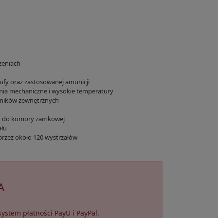
zeniach
lufy oraz zastosowanej amunicji
enia mechaniczne i wysokie temperatury
nników zewnętrznych
h do komory zamkowej
ału
rzez około 120 wystrzałów
A
ystem płatności PayU i PayPal.