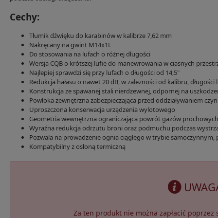
Cechy:
Tłumik dźwięku do karabinów w kalibrze 7,62 mm
Nakręcany na gwint M14x1L
Do stosowania na lufach o różnej długości
Wersja CQB o krótszej lufie do manewrowania w ciasnych przestr
Najlepiej sprawdzi się przy lufach o długości od 14,5"
Redukcja hałasu o nawet 20 dB, w zależności od kalibru, długości 
Konstrukcja ze spawanej stali nierdzewnej, odpornej na uszkodz
Powłoka zewnętrzna zabezpieczająca przed oddziaływaniem czy
Uproszczona konserwacja urządzenia wylotowego
Geometria wewnętrzna ograniczająca powrót gazów prochowyc
Wyraźna redukcja odrzutu broni oraz podmuchu podczas wystrz
Pozwala na prowadzenie ognia ciągłego w trybie samoczynnym, p
Kompatybilny z osłoną termiczną
UWAG
Za ten produkt nie można zapłacić poprzez s