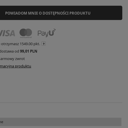
POWIADOM MNIE O DOSTĘPNOŚCI PRODUKTU
e otrzymasz
1549.00 pkt.
dostawa od
99,01 PLN
darmowy zwrot
ormacyjna produktu
ne