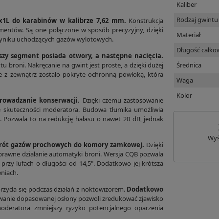
Kaliber
Rodzaj gwintu
1L do karabinów w kalibrze 7,62 mm.
Konstrukcja
mentów. Są one połączone w sposób precyzyjny, dzięki
Materiał
wyniku uchodzących gazów wylotowych.
Długość całko
wszy segment posiada otwory, a następne nacięcia.
u broni. Nakręcanie na gwint jest proste, a dzięki dużej
Średnica
e z zewnątrz zostało pokryte ochronną powłoką, która
Waga
Kolor
rowadzanie konserwacji.
Dzięki czemu zastosowanie
skuteczności moderatora. Budowa tłumika umożliwia
. Pozwala to na redukcję hałasu o nawet 20 dB, jednak
Wyś
wrót gazów prochowych do komory zamkowej.
Dzięki
rawne działanie automatyki broni. Wersja CQB pozwala
ę przy lufach o długości od 14,5". Dodatkowo jej krótsza
niach.
przyda się podczas działań z noktowizorem.
Dodatkowo
anie dopasowanej osłony pozwoli zredukować zjawisko
moderatora zmniejszy ryzyko potencjalnego oparzenia