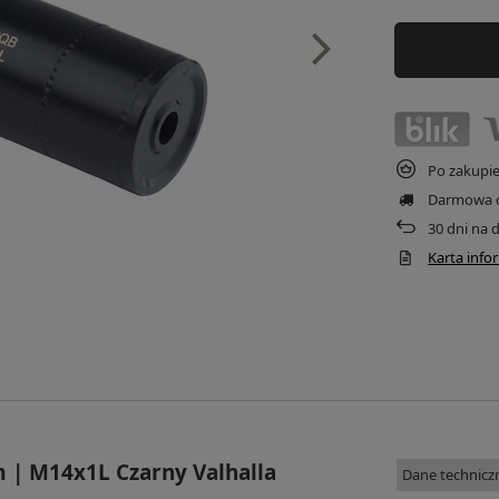
Po zakupi
Darmowa 
30
dni na 
Karta inf
| M14x1L Czarny Valhalla
Dane technicz