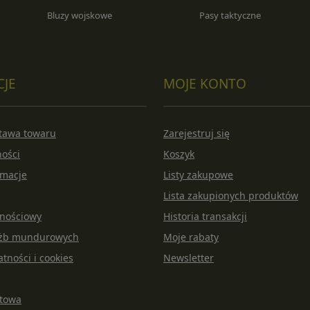
Bluzy wojskowe
Pasy taktyczne
CJE
MOJE KONTO
stawa towaru
Zarejestruj się
ności
Koszyk
amacje
Listy zakupowe
Lista zakupionych produktów
lnościowy
Historia transakcji
łużb mundurowych
Moje rabaty
atności i cookies
Newsletter
rtowa