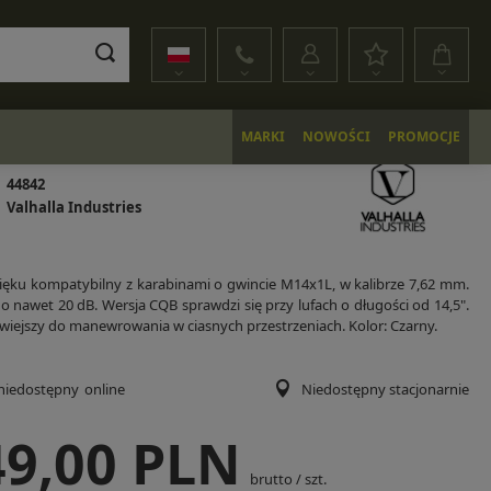
MARKI
NOWOŚCI
PROMOCJE
44842
Valhalla Industries
ęku kompatybilny z karabinami o gwincie M14x1L, w kalibrze 7,62 mm.
o nawet 20 dB. Wersja CQB sprawdzi się przy lufach o długości od 14,5".
łatwiejszy do manewrowania w ciasnych przestrzeniach. Kolor: Czarny.
niedostępny
online
Niedostępny stacjonarnie
49,00 PLN
brutto
/
szt.