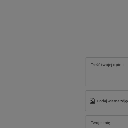
zewnętrznego. Na ogół wydłuża to czas realizacji o 1-5 dni.
Oczekuje na wpłatę:
Twoje zamówienie oczekuje na opłacenie. Po
realizacji.
Pakowane:
Twoje zamówienie jest kompletowane w magazynie. Niebaw
Gotowe do wysłania:
Twoje zamówienie zostało spakowane i oczekuje n
Wstrzymane:
Realizacja Twojego zamówienia została wstrzymana. P
magazynie. Skontaktuj się z Biurem Obsługi Klienta.
Treść twojej opinii
Dodaj własne zdję
Twoje imię