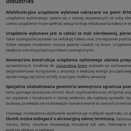
Industries
Wielofunkcyjne urządzenie wylotowe nakręcane na gwint M14x
urządzenia wylotowego opiera się o szereg zespawanych ze sobą ele
czemu urządzenie może spełniać swoją funkcję redukowania hałasu w 
Urządzenie wykonane jest w całości ze stali nierdzewnej, pier
Takie rozwiązanie pozwala na redukcję hałasu oraz zmniejszenie podrzut
liczbie zwojów moderator można pewnie osadzić na broni. Urządzeni
zwiększa ochronę przed czynnikami zewnętrznymi.
Wewnętrzna konstrukcja urządzenia wylotowego ułatwia przep
sprawdzonych środków do
czyszczenia broni
pozwala na zachowanie 
bezproblemowe korzystanie z amunicji o większej energii początkowej
wyniki mogą się różnić od lufy oraz typu i kalibru amunicji.
Specjalnie ukształtowana geometria wewnętrzna ogranicza po
temu pomaga skutecznie chronić słuch użytkownika oraz utrzymać pop
na używanie z karabinami o różnej wielkości, ale najlepiej sprawdzi si
budowa, przekłada się na łatwiejsze manewrowanie w ciasnych przestrze
Używając moderatora użytkownik wyeliminuje rozbłyski wystrzału, co 
tłumik można wzbogacić o akcesoryjną osłonę termiczną.
Zastosow
mirażu, który utrudnia obserwację otoczenia lub celu. Osłonięcie 
podczas obsługi urządzenia.