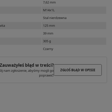
7,62 mm
M14x1L
Stal nierdzewna
wita
125 mm
39 mm
305 g
Czarny
Zauważyłeś błąd w treści?
ZGŁOŚ BŁĄD W OPISIE
lij nam zgłoszenie, abyśmy mogli go
poprawić!