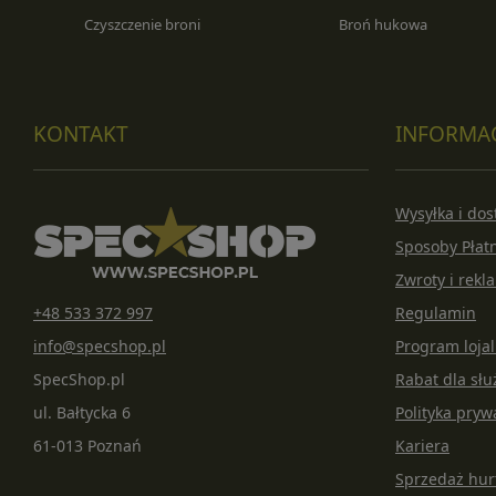
Czyszczenie broni
Broń hukowa
KONTAKT
INFORMA
Wysyłka i do
Sposoby Płat
Zwroty i rekl
+48 533 372 997
Regulamin
info@specshop.pl
Program loja
SpecShop.pl
Rabat dla s
ul. Bałtycka 6
Polityka pryw
61-013 Poznań
Kariera
Sprzedaż hu