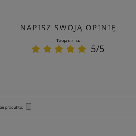
 zaksięgowaniu wpłaty natychmiast przystąpimy do jego
NAPISZ SWOJĄ OPINIĘ
em zostanie przekazane do wysyłania.
a odbiór przez kuriera.
Twoja ocena:
5/5
owodem może być brak zamówionego przez Ciebie towaru w
cie produktu: