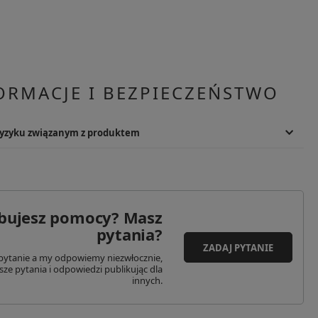
ORMACJE I BEZPIECZEŃSTWO
ryzyku związanym z produktem
dzenia ciała. Produkt montowany na broni. Zalecany montaż u
prawdzić przed użyciem. Zużyty produkt utylizować zgodnie z lokalnymi
bujesz pomocy? Masz
pytania?
ZADAJ PYTANIE
pytanie a my odpowiemy niezwłocznie,
sze pytania i odpowiedzi publikując dla
innych.