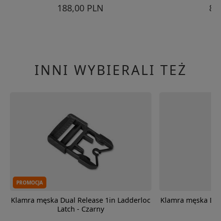
188,00 PLN
85
INNI WYBIERALI TEŻ
PROMOCJA
Klamra męska Dual Release 1in Ladderloc
Klamra męska Dua
Latch - Czarny
La