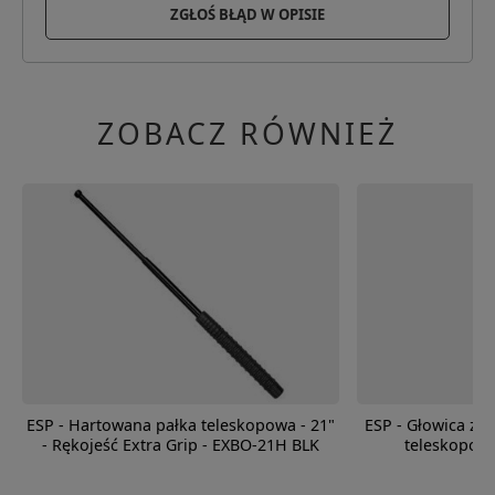
ZGŁOŚ BŁĄD W OPISIE
ZOBACZ RÓWNIEŻ
ESP - Hartowana pałka teleskopowa - 21"
ESP - Głowica ze 
- Rękojeść Extra Grip - EXBO-21H BLK
teleskopowe