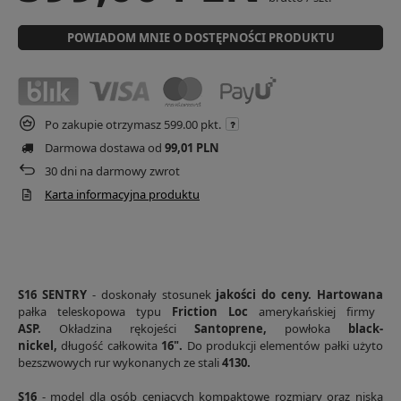
POWIADOM MNIE O DOSTĘPNOŚCI PRODUKTU
Po zakupie otrzymasz
599.00 pkt.
Darmowa dostawa od
99,01 PLN
30
dni na darmowy zwrot
Karta informacyjna produktu
S16 SENTRY
-
doskonały stosunek
jakości do ceny.
Hartowana
pałka teleskopowa typu
Friction Lo
c
amerykańskiej firmy
ASP.
Okładzina r
ękojeści
Santoprene,
powłoka
black-
nickel,
długość całkowita
16".
Do produkcji elementów pałki
użyto
bezszwowych rur
wykonanych ze stali
4130.
S16
- model dla osób ceniących kompaktowe rozmiary oraz niską