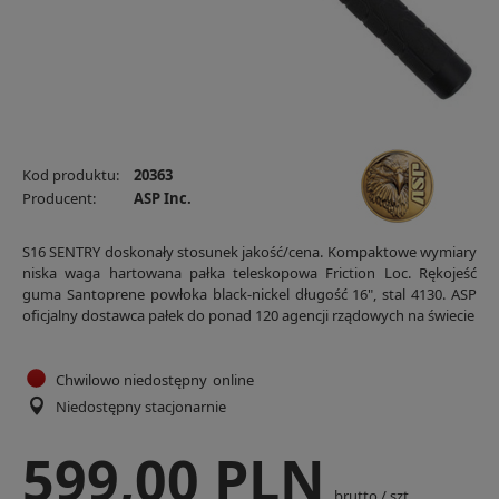
Kod produktu:
20363
Producent:
ASP Inc.
S16 SENTRY doskonały stosunek jakość/cena. Kompaktowe wymiary
niska waga hartowana pałka teleskopowa Friction Loc. Rękojeść
guma Santoprene powłoka black-nickel długość 16", stal 4130. ASP
oficjalny dostawca pałek do ponad 120 agencji rządowych na świecie
Chwilowo niedostępny
online
Niedostępny stacjonarnie
599,00 PLN
brutto
/
szt.