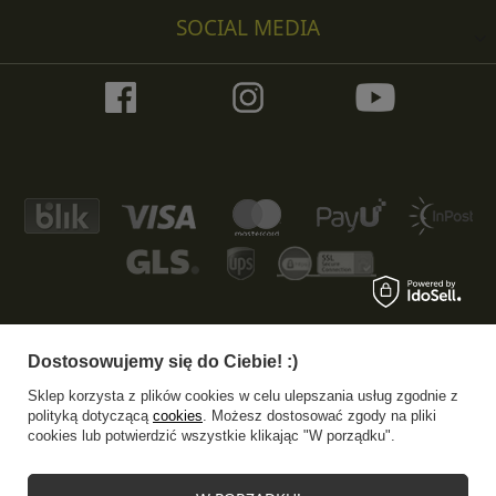
SOCIAL MEDIA
Dostosowujemy się do Ciebie! :)
+48 533 372 997
info@specshop.pl
Sklep korzysta z plików cookies w celu ulepszania usług zgodnie z
SpecShop.pl
,
Bałtycka 6
,
61-013
Poznań
polityką dotyczącą
cookies
. Możesz dostosować zgody na pliki
cookies lub potwierdzić wszystkie klikając "W porządku".
W sklepie prezentujemy ceny brutto (z VAT).