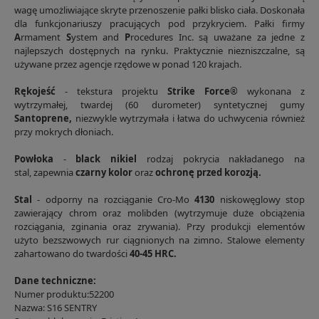
wagę umożliwiające skryte przenoszenie pałki blisko ciała.
Doskonała
dla funkcjonariuszy pracujących pod przykryciem. Pałki firmy
A
rmament
S
ystem and
P
rocedures Inc.
są uważane za jedne z
najlepszych dostępnych na rynku. Praktycznie niezniszczalne, są
używane przez agencje rzędowe w ponad 120 krajach.
Rękojeść
- tekstura projektu
Strike Force®
wykonana z
wytrzymałej, twardej (60 durometer) syntetycznej gumy
Santoprene,
niezwykle wytrzymała i łatwa do uchwycenia również
przy mokrych dłoniach.
Powłoka
-
black nikiel
rodzaj pokrycia nakładanego na
stal,
zapewnia
czarny kolor
oraz
ochronę przed korozją.
Stal
- odporny na rozciąganie Cro-Mo
4130
niskowęglowy stop
zawierający chrom oraz molibden (wytrzymuje duże obciążenia
rozciągania, zginania oraz zrywania). Przy produkcji elementów
użyto bezszwowych rur ciągnionych na zimno. Stalowe elementy
zahartowano do twardości
40-45 HRC.
Dane techniczne:
Numer produktu:52200
Nazwa: S16 SENTRY